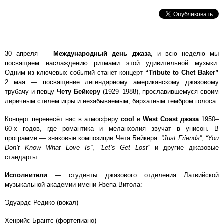
30 апреля —
Международный день джаза
, и всю неделю мы
посвящаем наслаждению ритмами этой удивительной музыки.
Одним из ключевых событий станет концерт
“Tribute to Chet Baker”
2 мая — посвящение легендарному американскому джазовому
трубачу и певцу
Чету Бейкеру
(1929–1988), прославившемуся своим
лиричным стилем игры и незабываемым, бархатным тембром голоса.
Концерт перенесёт нас в атмосферу
cool
и
West Coast джаза
1950–
60-х годов, где романтика и меланхолия звучат в унисон. В
программе — знаковые композиции Чета Бейкера:
“Just Friends”
,
“You
Don’t Know What Love Is”
,
“Let’s Get Lost”
и другие джазовые
стандарты.
Исполнители
— студенты джазового отделения Латвийской
музыкальной академии имени Язепа Витола:
Эдуардс Редико (вокал)
Хенрийс Брантс (фортепиано)