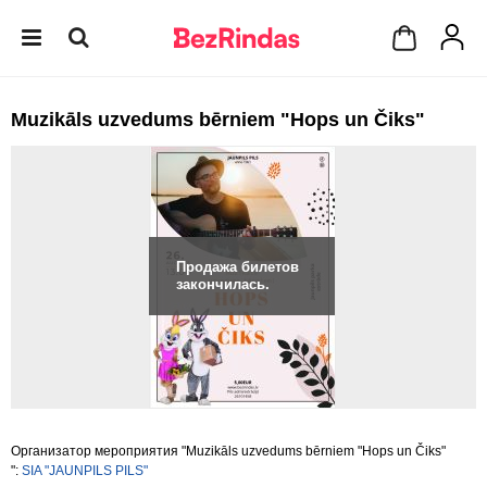
Muzikāls uzvedums bērniem "Hops un Čiks"
Продажа билетов
закончилась.
Организатор мероприятия "Muzikāls uzvedums bērniem "Hops un Čiks"
":
SIA "JAUNPILS PILS"