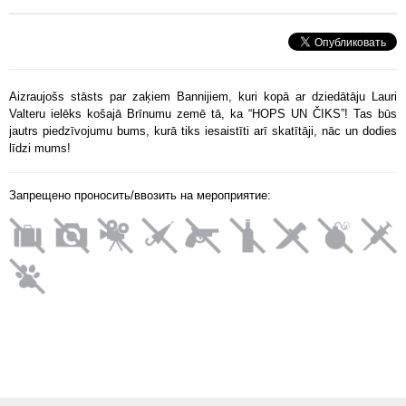
Aizraujošs stāsts par zaķiem Bannijiem, kuri kopā ar dziedātāju Lauri
Valteru ielēks košajā Brīnumu zemē tā, ka “HOPS UN ČIKS”! Tas būs
jautrs piedzīvojumu bums, kurā tiks iesaistīti arī skatītāji, nāc un dodies
līdzi mums!
Запрещено проносить/ввозить на мероприятие: