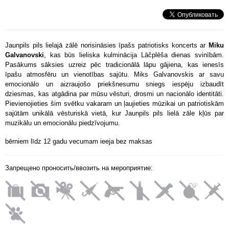
Jaunpils pils lielajā zālē norisināsies īpašs patriotisks koncerts ar
Miku
Galvanovski
, kas būs lieliska kulminācija Lāčplēša dienas svinībām.
Pasākums sāksies uzreiz pēc tradicionālā lāpu gājiena, kas ienesīs
īpašu atmosfēru un vienotības sajūtu. Miks Galvanovskis ar savu
emocionālo un aizraujošo priekšnesumu sniegs iespēju izbaudīt
dziesmas, kas atgādina par mūsu vēsturi, drosmi un nacionālo identitāti.
Pievienojieties šim svētku vakaram un ļaujieties mūzikai un patriotiskām
sajūtām unikālā vēsturiskā vietā, kur Jaunpils pils lielā zāle kļūs par
muzikālu un emocionālu piedzīvojumu.
bērniem līdz 12 gadu vecumam ieeja bez maksas
Запрещено проносить/ввозить на мероприятие: