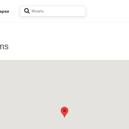
арки
ms