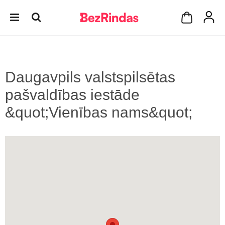
Daugavpils valstspilsētas
pašvaldības iestāde
&quot;Vienības nams&quot;