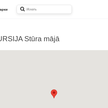
арки
SIJA Stūra mājā