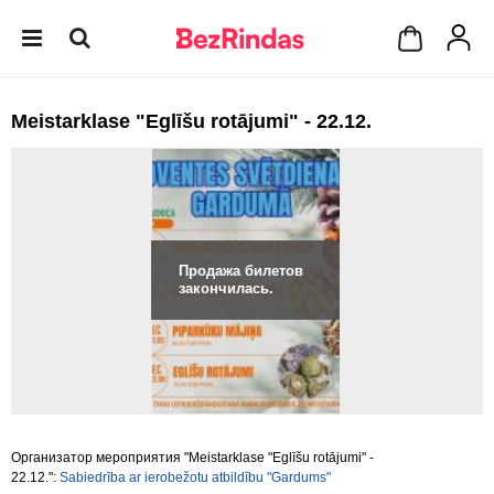
Meistarklase "Eglīšu rotājumi" - 22.12.
Продажа билетов
закончилась.
Организатор мероприятия "Meistarklase "Eglīšu rotājumi" -
22.12.":
Sabiedrība ar ierobežotu atbildību "Gardums"