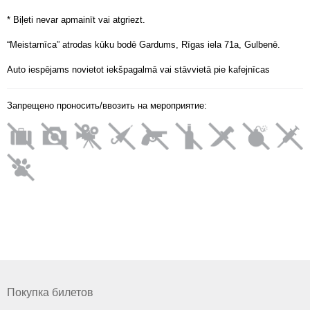
* Biļeti nevar apmainīt vai atgriezt.
“Meistarnīca” atrodas kūku bodē Gardums, Rīgas iela 71a, Gulbenē.
Auto iespējams novietot iekšpagalmā vai stāvvietā pie kafejnīcas
Запрещено проносить/ввозить на мероприятие:
Покупка билетов