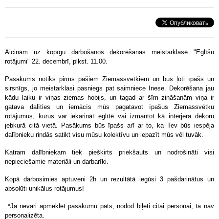
Aicinām uz kopīgu darbošanos dekorēšanas meistarklasē "Eglīšu
rotājumi" 22. decembrī, plkst. 11.00.
Pasākums notiks pirms pašiem Ziemassvētkiem un būs ļoti īpašs un
sirsnīgs, jo meistarklasi pasniegs pat saimniece Inese. Dekorēšana jau
kādu laiku ir viņas ziemas hobijs, un tagad ar šīm zināšanām viņa ir
gatava dalīties un iemācīs mūs pagatavot īpašus Ziemassvētku
rotājumus, kurus var iekarināt eglītē vai izmantot kā interjera dekoru
jebkurā citā vietā. Pasākums būs īpašs arī ar to, ka Tev būs iespēja
dalībnieku rindās satikt visu mūsu kolektīvu un iepazīt mūs vēl tuvāk.
Katram dalībniekam tiek piešķirts priekšauts un nodrošināti visi
nepieciešamie materiāli un darbarīki.
Kopā darbosimies aptuveni 2h un rezultātā iegūsi 3 pašdarinātus un
absolūti unikālus rotājumus!
*Ja nevari apmeklēt pasākumu pats, nodod biļeti citai personai, tā nav
personalizēta.