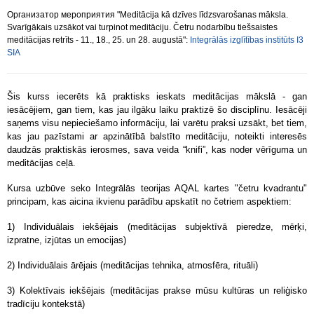
Организатор мероприятия "Meditācija kā dzīves līdzsvarošanas māksla.
Svarīgākais uzsākot vai turpinot meditāciju. Četru nodarbību tiešsaistes
meditācijas retrīts - 11., 18., 25. un 28. augustā":
Integrālās izglītības institūts I3
SIA
Šis kurss iecerēts kā praktisks ieskats meditācijas mākslā - gan
iesācējiem, gan tiem, kas jau ilgāku laiku praktizē šo disciplīnu. Iesācēji
saņems visu nepieciešamo informāciju, lai varētu praksi uzsākt, bet tiem,
kas jau pazīstami ar apzinātībā balstīto meditāciju, noteikti interesēs
daudzās praktiskās ierosmes, sava veida “knifi”, kas noder vērīguma un
meditācijas ceļā.
Kursa uzbūve seko Integrālās teorijas AQAL kartes "četru kvadrantu"
principam, kas aicina ikvienu parādību apskatīt no četriem aspektiem:
1) Individuālais iekšējais (meditācijas subjektīvā pieredze, mērķi,
izpratne, izjūtas un emocijas)
2) Individuālais ārējais (meditācijas tehnika, atmosfēra, rituāli)
3) Kolektīvais iekšējais (meditācijas prakse mūsu kultūras un reliģisko
tradīciju kontekstā)