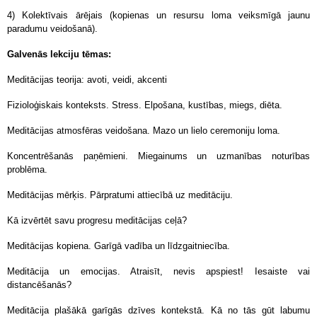
4) Kolektīvais ārējais (kopienas un resursu loma veiksmīgā jaunu
paradumu veidošanā).
Galvenās lekciju tēmas:
Meditācijas teorija: avoti, veidi, akcenti
Fizioloģiskais konteksts. Stress. Elpošana, kustības, miegs, diēta.
Meditācijas atmosfēras veidošana. Mazo un lielo ceremoniju loma.
Koncentrēšanās paņēmieni. Miegainums un uzmanības noturības
problēma.
Meditācijas mērķis. Pārpratumi attiecībā uz meditāciju.
Kā izvērtēt savu progresu meditācijas ceļā?
Meditācijas kopiena. Garīgā vadība un līdzgaitniecība.
Meditācija un emocijas. Atraisīt, nevis apspiest! Iesaiste vai
distancēšanās?
Meditācija plašākā garīgās dzīves kontekstā. Kā no tās gūt labumu