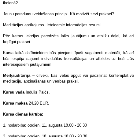
ikdienā?
Jaunu paradumu veidošanas principi. Kā motivēt sevi praksei?
Meditācijas aprīkojums. Ieteicamie informācijas resursi.
Pēc katras lekcijas paredzēts laiks jautājumu un atbilžu daļai, kā arī
kopīgai praksei.
Kursa laikā dalībniekiem būs pieejami īpaši sagatavoti materiāli, kā arī
būs iespēja saņemt individuālas konsultācijas un atbildes uz tieši Jūs
interesējošiem jautājumiem.
Mērķauditorija
– cilvēki, kas vēlas apgūt vai padziļināt kontemplatīvo
meditāciju, apzināšanās un vērības praksi.
Kursu vada
Indulis Paičs.
Kursa maksa
24.20 EUR.
Kursa dienas kārtība:
1. nodarbība: otrdien, 11. augustā 18.00 - 20.30
2. nodarbība:
otrdien, 18. augustā 18.00 - 20.30