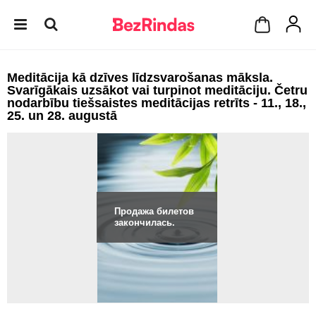
Meditācija kā dzīves līdzsvarošanas māksla.
Svarīgākais uzsākot vai turpinot meditāciju. Četru
nodarbību tiešsaistes meditācijas retrīts - 11., 18.,
25. un 28. augustā
Продажа билетов
закончилась.