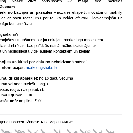
eting Shake 2025
norisināsies
22. maijā
Rīgā, mākslas
Zuzeum
.
ieki no Latvijas un pasaules
– nozares eksperti, inovatori un praktiķi
sies ar savu redzējumu par to, kā veidot efektīvu, iedvesmojošu un
nīgu komunikāciju.
agaidāms?
mojošas uzstāšanās par jaunākajām mārketinga tendencēm.
skas darbnīcas, kas palīdzēs risināt reālus izaicinājumus.
 un nepiespiesta vide jauniem kontaktiem un idejām.
nojies un kļūsti par daļu no nebeidzamā stāsta!
 informācijas:
marketingshake
.lv
umu drīkst apmeklēt:
no 18 gadu vecuma
uma valoda:
latviešu, angļu
ksas ieeja:
nav paredzēta
uma ilgums:
~10h
pasākumā:
no plkst. 9:00
щено проносить/ввозить на мероприятие: