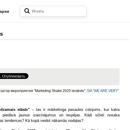
арки
ts
затор мероприятия "Marketing Shake 2025 ieraksts":
SIA "WE ARE VERY"
idzamais stāsts"
– tas ir mārketinga pasaules ceļojums, kur katra
a piedāvā jaunus izaicinājumus un iespējas. Kādi sižeti nosaka
as tendences? Kā kopā veidot nākamās nodaļas?