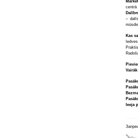
Mark
centrā
Dalībn
– dalī
mūsdie
Kas s
Iedves
Prakti
Radoša
Pievie
Vairāk
Pasāk
Pasāk
Bezma
Pasāk
Ieeja 
Запре