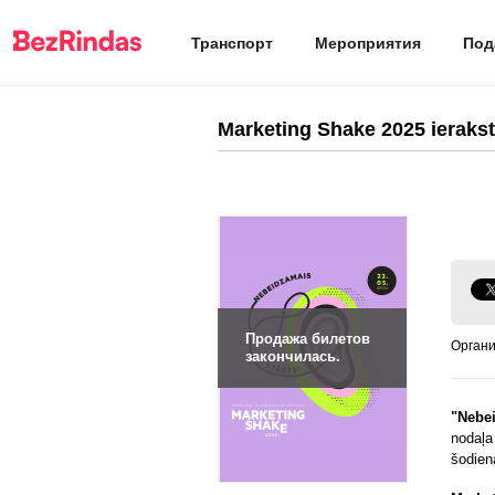
Транспорт
Мероприятия
Под
Marketing Shake 2025 ieraks
Продажа билетов
Органи
закончилась.
"Nebe
nodaļ
šodien