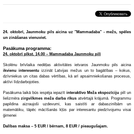
24. oktobrī, Jaunmoku pils aicina uz "Mammadaba" - mežs, spēles
un zināšanas vienuviet.
Pasākuma programma:
24. oktobrī plkst. 14.00 – Mammadaba Jaunmoku pilī
Skolēnu brīvlaika nedēļas aktivitātes ietvaros Jaunmoku pils aicina
ikvienu interesentu
izzināt Latvijas mežus un to bagātības – kokus,
dzīvniekus un citas dabas vērtības, kā arī apsaimniekošanas procesus,
aktīvi līdzdarbojoties.
Pasākuma laikā būs iespēja iepazīt
interaktīvo Meža ekspozīciju
pilī un
lielizmēra
zirgvilkmes meža darba rīkus
atvērtajā krājumā. Programmu
papildina aizraujoši uzdevumi, kas saistīti ar dabaszinībām un
matemātiku, tāpēc mācīšanās kļūs par interesantu piedzīvojumu visai
ģimenei
Dalības maksa – 5 EUR / bērnam, 8 EUR / pieaugušajam.