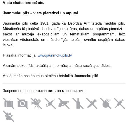
Vietu skaits ierobežots.
Jaunmoku pils – vieta pieredzei un atpūtai
Jaunmoku pils celta 1901. gadā kā Džordža Armitsteda medību pils.
Mūsdienās tā piedāvā daudzveidīgu kultūras, dabas un atpūtas pieredzi –
sākot ar muzeja ekspozīcijām un tematiskām programmām, līdz
viesnīcai vēsturiskās un mūsdienīgās telpās, svinību iespējām dabas
ielokā.
Plašāka informācija:
www.jaunmokupils.lv
Aicinām sekot līdzi aktuālajai informācijai mūsu sociālajos tīklos.
Atklāj meža noslēpumus skolēnu brīvlaikā Jaunmoku pilī!
Запрещено проносить/ввозить на мероприятие: