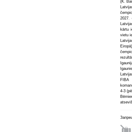
(K. Ba
Latvi
čempion
2027. 
Latvij
kārtu 
vietu 
Latvij
Eiropā
čempio
rezultā
Igauni
Igauni
Latvij
FIBA t
komand
4-3 (p
Bērnie
atsevi
Запре