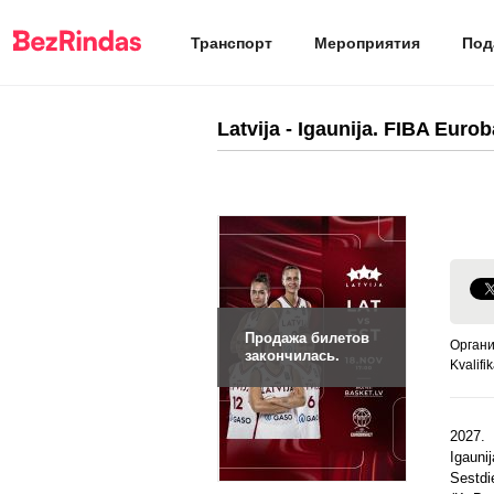
Транспорт
Мероприятия
Под
Latvija - Igaunija. FIBA Eurob
Продажа билетов
Органи
закончилась.
Kvalifik
2027. 
Igaunij
Sestdi