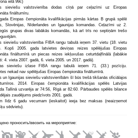
rona ielā 99c)
jas sieviešu valstsvienība dodas cīņā par ceļazīmi uz Eiropas
āta finālturnīru.
gada Eiropas čempionāta kvalifikācijas pirmās kārtas B grupā spēlē
as, Slovēnijas, Nīderlandes un Igaunijas komandas. Ceļazīmi uz 2.
iegūs grupas divas labākās komandās, kā arī trīs no septiņām trešo
ieguvējām.
as sieviešu valstsvienība FIBA rangu tabulā ieņem 37. vietu (18. vietu
). Kopš 2005. gada latvietes deviņas reizes spēlējušas Eiropas
nāta finālturnīrā un piecas reizes iekļuvušas ceturtdaļfinālā (labākie
ti: 4. vieta 2007. gadā, 6. vieta 2005. un 2017. gadā).
jas sieviešu izlase FIBA rangu tabulā ieņem 71. (33.) pozīciju.
etes nekad nav spēlējušas Eiropas čempionāta finālturnīrā.
as un Igaunijas sieviešu valstsvienībām šī būs trešā tikšanās oficiālajos
urnīros. 2014. Eiropas čempionāta kvalifikācijas spēlēs Latvijas
a Tallinā uzvarēja ar 74:56, Rīgā ar 82:60. Pārbaudes spēlēs bilance
ēdējais zaudējums piedzīvots 2001. gadā.
m līdz 6 gadu vecumam (ieskaitot) ieeja bez maksas (neaizņemot
šķu sēdvietu).
щено проносить/ввозить на мероприятие: