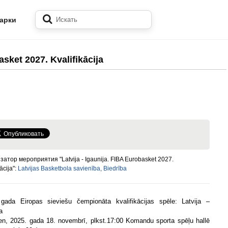
арки
asket 2027. Kvalifikācija
затор мероприятия "Latvija - Igaunija. FIBA Eurobasket 2027.
ācija":
Latvijas Basketbola savienība, Biedrība
gada Eiropas sieviešu čempionāta kvalifikācijas spēle: Latvija –
a
en, 2025. gada 18. novembrī, plkst.17:00 Komandu sporta spēļu hallē