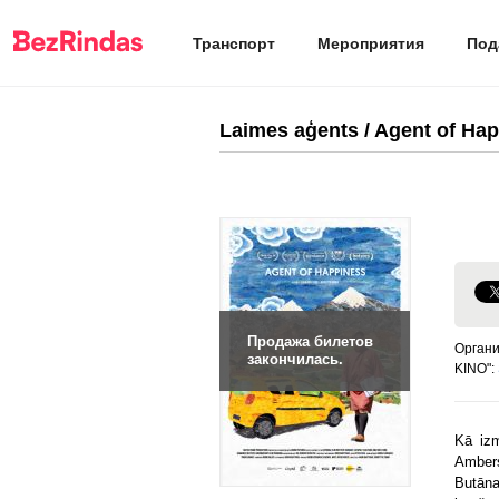
Транспорт
Мероприятия
Под
Laimes aģents / Agent of Ha
Продажа билетов
Органи
закончилась.
KINO":
Kā izm
Ambers
Butānas