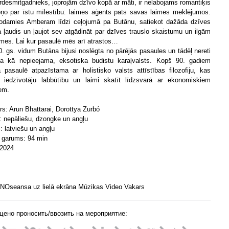
trdesmitgadnieks, joprojām dzīvo kopā ar māti, ir nelabojams romantiķis
ņo par īstu mīlestību: laimes aģents pats savas laimes meklējumos.
damies Amberam līdzi ceļojumā pa Butānu, satiekot dažāda dzīves
 ļaudis un ļaujot sev atgādināt par dzīves trauslo skaistumu un ilgām
imes. Lai kur pasaulē mēs arī atrastos…
0. gs. vidum Butāna bijusi noslēgta no pārējās pasaules un tādēļ nereti
ta kā nepieejama, eksotiska budistu karaļvalsts. Kopš 90. gadiem
 pasaulē atpazīstama ar holistisko valsts attīstības filozofiju, kas
 iedzīvotāju labbūtību un laimi skatīt līdzsvarā ar ekonomiskiem
iem.
rs: Arun Bhattarai, Dorottya Zurbó
: nepāliešu, dzongke un angļu
i: latviešu un angļu
 garums: 94 min
 2024
NOseansa uz lielā ekrāna Mūzikas Video Vakars
щено проносить/ввозить на мероприятие: