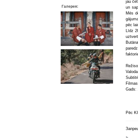
jau če
Галерея:
un sap
Mēs do
gājuma
pēc la
Līdz 2
uztver
Butāna
paredz
faktor
Režiso
Valoda
Subtitr
Filmas
Gads:
Pēc KI
Запре