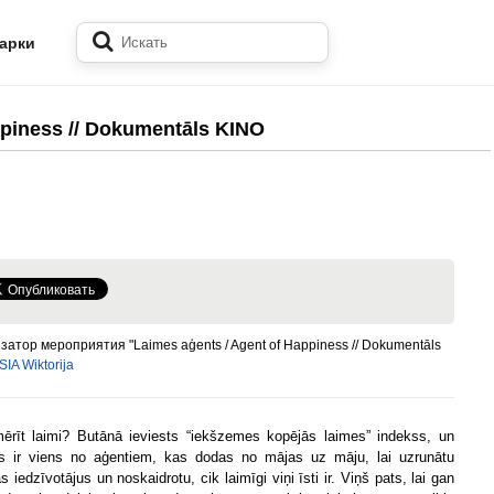
арки
ppiness // Dokumentāls KINO
затор мероприятия "Laimes aģents / Agent of Happiness // Dokumentāls
SIA Wiktorija
ērīt laimi? Butānā ieviests “iekšzemes kopējās laimes” indekss, un
 ir viens no aģentiem, kas dodas no mājas uz māju, lai uzrunātu
 iedzīvotājus un noskaidrotu, cik laimīgi viņi īsti ir. Viņš pats, lai gan