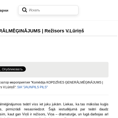
арки
ĀLMĒĢINĀJUMS | Režisors V.Lūriņš
изатор мероприятия "Komēdija KOPDZĪVES ĢENERĀLMĒĢINĀJUMS |
s V.Lūriņš":
SIA "JAUNPILS PILS"
lmēģinājumos teātrī viss iet juku jukām. Liekas, ka tas mākslas kuģis
ms, pirmizrādi nesasniedzot. Šajā iestudējumā par teātri daudz
sim, kaut gan Viņš ir režisors, Viņa – dramaturģe, un lugā darbojas arī