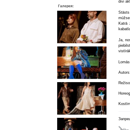
divi ak
Галерея:
Stāsts
mūžsen
Katrā 
kabatl
Ja, nos
piebil
vistīrā
Lomās:
Autors
Režiso
Horeog
Kostīm
Запре