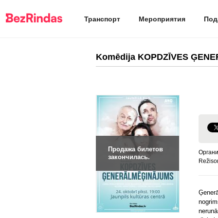
Транспорт
Мероприятия
Под
Komēdija KOPDZĪVES ĢENER
Продажа билетов
Орган
закончилась.
Režisor
Ģenerā
nogri
nerunā