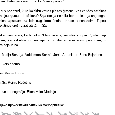
tieri. Katrs pa savam mazliet “gaisā parauti”.
 būs par dzīvi, kurā kaislību vētras plosās ģimenē, kas cenšas atrisināt
o jautājumu – kurš kuru? Šajā cīniņā neiztikt bez smieklīgā un jocīgā.
ziņā, apsolām, ka līdz traģiskam finālam izrādē nenonāksim. Tāpēc
akatiņus droši varat atstāt mājās.
katoties izrādi, kāds teiks: “Man pieleca, šis stāsts ir par...”, steidzīgi
stam, ka sakritība un iespējamā līdzība ar konkrētām personām, ir
kā nejaušība.
 Marija Bērziņa, Voldemārs Šoriņš, Jānis Āmanis un Elīna Bojarkina.
: Ivars Šterns
rs: Valdis Lūriņš
rāfs: Reinis Rešetins
i un scenogrāfija: Elīna Milta Niedrāja
щено проносить/ввозить на мероприятие: