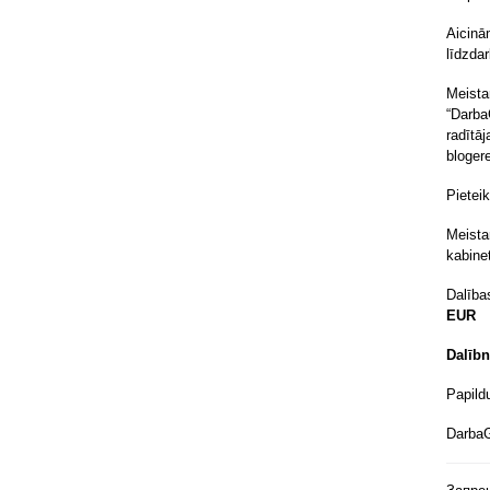
Aicinā
līdzda
Meista
“Darba
radītā
bloger
Pietei
Meista
kabine
Dalība
EUR
Dalībn
Papild
DarbaGu