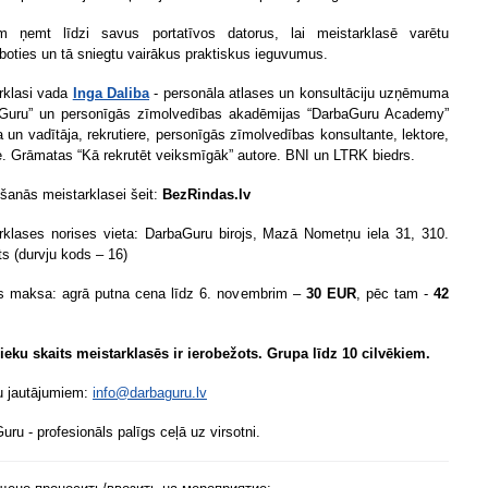
m ņemt līdzi savus portatīvos datorus, lai meistarklasē varētu
rboties un tā sniegtu vairākus praktiskus ieguvumus.
rklasi vada
Inga Daliba
- personāla atlases un konsultāciju uzņēmuma
Guru” un personīgās zīmolvedības akadēmijas “DarbaGuru Academy”
ja un vadītāja, rekrutiere, personīgās zīmolvedības konsultante, lektore,
e. Grāmatas “Kā rekrutēt veiksmīgāk” autore. BNI un LTRK biedrs.
kšanās meistarklasei šeit:
BezRindas.lv
rklases norises vieta: DarbaGuru birojs, Mazā Nometņu iela 31, 310.
ts (durvju kods – 16)
s maksa: agrā putna cena līdz 6. novembrim –
30 EUR
, pēc tam -
42
ieku skaits meistarklasēs ir ierobežots. Grupa līdz 10 cilvēkiem.
u jautājumiem:
info@darbaguru.lv
ru - profesionāls palīgs ceļā uz virsotni.