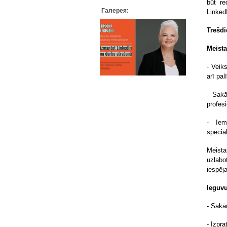
būt r
Галерея:
LinkedI
Trešdi
Meista
- Veiks
arī pal
- Sakā
profesi
- Iem
speciāl
Meista
uzlabo
iespēj
Ieguv
- Sakār
- Izpra