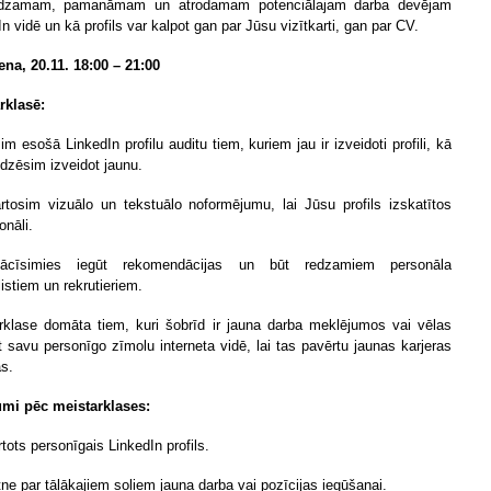
edzamam, pamanāmam un atrodamam potenciālajam darba devējam
n vidē un kā profils var kalpot gan par Jūsu vizītkarti, gan par CV.
ena, 20.11. 18:00 – 21:00
rklasē:
im esošā LinkedIn profilu auditu tiem, kuriem jau ir izveidoti profili, kā
īdzēsim izveidot jaunu.
rtosim vizuālo un tekstuālo noformējumu, lai Jūsu profils izskatītos
onāli.
ācīsimies iegūt rekomendācijas un būt redzamiem personāla
istiem un rekrutieriem.
rklase domāta tiem, kuri šobrīd ir jauna darba meklējumos vai vēlas
t savu personīgo zīmolu interneta vidē, lai tas pavērtu jaunas karjeras
as.
umi pēc meistarklases:
tots personīgais LinkedIn profils.
tne par tālākajiem soļiem jauna darba vai pozīcijas iegūšanai.