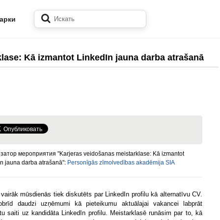
арки
lase: Kā izmantot LinkedIn jauna darba atrašanā
затор мероприятия "Karjeras veidošanas meistarklase: Kā izmantot
n jauna darba atrašanā":
Personīgās zīmolvedības akadēmija SIA
 vairāk mūsdienās tiek diskutēts par LinkedIn profilu kā alternatīvu CV.
brīd daudzi uzņēmumi kā pieteikumu aktuālajai vakancei labprāt
u saiti uz kandidāta LinkedIn profilu. Meistarklasē runāsim par to, kā