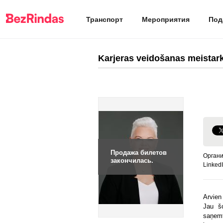
Транспорт
Мероприятия
Под
Karjeras veidošanas meistark
Продажа билетов
Органи
закончилась.
LinkedI
Arvien
Jau šo
saņemt