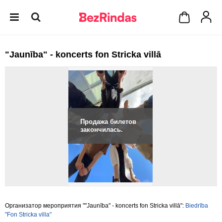
"Jaunība" - koncerts fon Stricka villā
Продажа билетов
закончилась.
Организатор мероприятия ""Jaunība" - koncerts fon Stricka villā":
Biedrība
"Fon Stricka villa"