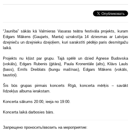
“Jaunība” sākās kā Valmieras Vasaras teātra festivāla projekts, kuram
Edgars Mākens (Gaujarts, Manta) uzrakstīja 14 dziesmas ar Latvijas
dzejnieču un dzejnieku dzejoļiem, kuri sarakstīti pēdējo paris desmitgažu
laikā.
Projekts nu kļūst par grupu. Tajā spēlē un dzied Agnese Budovska
(vokāls), Edgars Rubenis (ģitāra), Paula Kronentāle (alts), Klāvs Lauls
(bass), Emīls Dreiblats (bungu mašīnas), Edgars Mākens (vokāls,
taustiņi).
Šis būs grupas pirmais koncerts Rīgā, koncerta mērķis – savākt
līdzekļus albuma ierakstam.
Koncerta sākums 20:00, ieeja no 19:00.
Koncerta laikā darbosies bārs.
Запрещено проносить/ввозить на мероприятие: