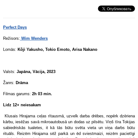
Perfect Days
Režisors:
Wim Wenders
Lomās:
Kôji Yakusho, Tokio Emoto, Arisa Nakano
Valsts:
Japāna, Vācija, 2023
Žanrs:
Drāma
Filmas garums:
2h 03 min.
Lidz 12+ neiesakam
Klusais Hirajama ceļas rītausmā, uzvelk darba drēbes, nopērk dzēriena
kārbu, iesēžas savā mikroautobusā un dodas uz pilsētu. Viņš tīra Tokijas
sabiedriskās tualetes, it kā tās būtu svēta vieta un viņa darbs būtu
rituāls. Reizēm Hirajama sēž parkā un ēd sviestmaizi, reizēm pacietīgi