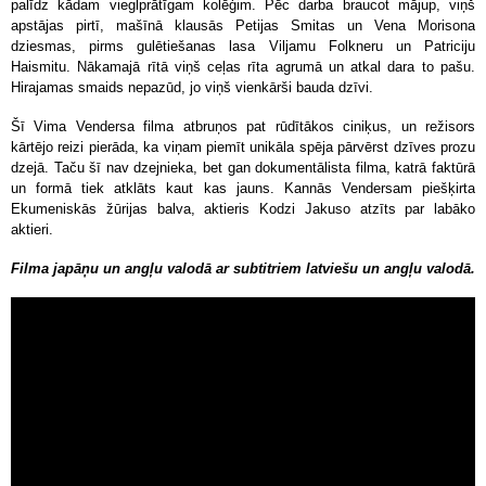
palīdz kādam vieglprātīgam kolēģim. Pēc darba braucot mājup, viņš
apstājas pirtī, mašīnā klausās Petijas Smitas un Vena Morisona
dziesmas, pirms gulētiešanas lasa Viljamu Folkneru un Patriciju
Haismitu. Nākamajā rītā viņš ceļas rīta agrumā un atkal dara to pašu.
Hirajamas smaids nepazūd, jo viņš vienkārši bauda dzīvi.
Šī Vima Vendersa filma atbruņos pat rūdītākos ciniķus, un režisors
kārtējo reizi pierāda, ka viņam piemīt unikāla spēja pārvērst dzīves prozu
dzejā. Taču šī nav dzejnieka, bet gan dokumentālista filma, katrā faktūrā
un formā tiek atklāts kaut kas jauns. Kannās Vendersam piešķirta
Ekumeniskās žūrijas balva, aktieris Kodzi Jakuso atzīts par labāko
aktieri.
Filma japāņu un angļu valodā ar subtitriem latviešu un angļu valodā.