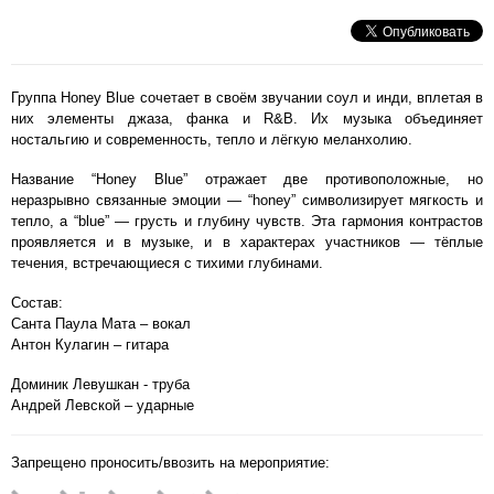
Группа Honey Blue сочетает в своём звучании соул и инди, вплетая в
них элементы джаза, фанка и R&B. Их музыка объединяет
ностальгию и современность, тепло и лёгкую меланхолию.
Название “Honey Blue” отражает две противоположные, но
неразрывно связанные эмоции — “honey” символизирует мягкость и
тепло, а “blue” — грусть и глубину чувств. Эта гармония контрастов
проявляется и в музыке, и в характерах участников — тёплые
течения, встречающиеся с тихими глубинами.
Состав:
Санта Паула Мата – вокал
Антон Кулагин – гитара
Доминик Левушкан - труба
Андрей Левской – ударные
Запрещено проносить/ввозить на мероприятие: