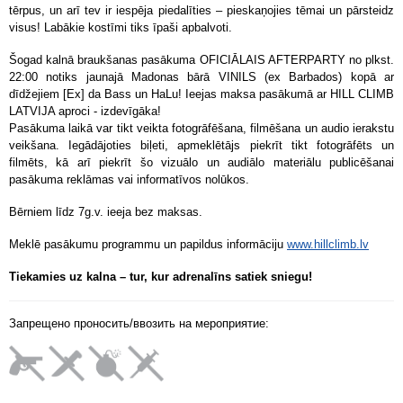
tērpus, un arī tev ir iespēja piedalīties – pieskaņojies tēmai un pārsteidz
visus! Labākie kostīmi tiks īpaši apbalvoti.
Šogad kalnā braukšanas pasākuma OFICIĀLAIS AFTERPARTY no plkst.
22:00 notiks jaunajā Madonas bārā VINILS (ex Barbados) kopā ar
dīdžejiem [Ex] da Bass un HaLu! Ieejas maksa pasākumā ar HILL CLIMB
LATVIJA aproci - izdevīgāka!
Pasākuma laikā var tikt veikta fotogrāfēšana, filmēšana un audio ierakstu
veikšana. Iegādājoties biļeti, apmeklētājs piekrīt tikt fotogrāfēts un
filmēts, kā arī piekrīt šo vizuālo un audiālo materiālu publicēšanai
pasākuma reklāmas vai informatīvos nolūkos.
Bērniem līdz 7g.v. ieeja bez maksas.
Meklē pasākumu programmu un papildus informāciju
www.hillclimb.lv
Tiekamies uz kalna – tur, kur adrenalīns satiek sniegu!
Запрещено проносить/ввозить на мероприятие: