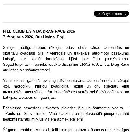
HILL CLIMB LATVIJA DRAG RACE 2026
7. februāris 2026, Briežkalns, Ērgļi
Sniegs, jaudīgu motoru rūkoņa, ledus, sīvas cīņas, adrenalīns un
skatītāju ovācijas! Šis ir vienīgais un trakākais auto-moto pasākums
Latvijā, kur kalnā braukšana kļūst par īstu piedzīvojumu.
Šogad turpināsim iepriekš iesākto disciplīnu DRAG RACE! Jā, Drag Race
atgriežas slēpošanas trasē!
Visas dienas garumā tevi sagaidīs neapturama adrenalīna deva, vērojot
4x4, motociklu, hibrīdu, kvadriciklu, džipu un citu spēkratu elpu
aizraujošās sacensības. Par to parūpēsies vairāk nekā 250 dalībnieki no
Latvijas, Lietuvas un Igaunijas.
Pasākuma atmosfēru uzkarsēs pieredzējušie un šarmantie vadītāji –
Pauls un Ģirts Timroti. Viņu harizma un profesionālā pieeja garantē
neaizmirstamus mirkļus visiem apmeklētājiem!
Šī gada tematika - Amors ! Dalībnieki jau gatavo krāsainus un smieklīgus