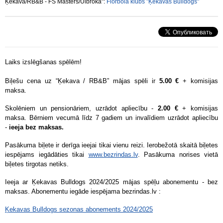
Ķekava/RB&B - FS Masters/Ulbroka":
Florbola klubs "Ķekavas Bulldogs"
Laiks izslēgšanas spēlēm!
Biļešu cena uz “Ķekava / RB&B” mājas spēli ir
5.00 €
+ komisijas
maksa.
Skolēniem un pensionāriem, uzrādot apliecību -
2.00 €
+ komisijas
maksa. Bērniem vecumā līdz 7 gadiem un invalīdiem uzrādot apliecību
-
ieeja bez maksas.
Pasākuma biļete ir derīga ieejai tikai vienu reizi. Ierobežotā skaitā biļetes
iespējams iegādāties tikai
www.bezrindas.lv
. Pasākuma norises vietā
biļetes tirgotas netiks.
Ieeja ar Ķekavas Bulldogs 2024/2025 mājas spēļu abonementu - bez
maksas. Abonementu iegāde iespējama bezrindas.lv :
Ķekavas Bulldogs sezonas abonements 2024/2025