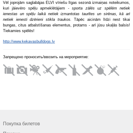
Vēl joprojām saglabājas ELVI vīriešu līgas sezonā izmaiņas noteikumos,
kuri jāievēro spēļu apmeklētājiem -
sporta zālēs uz spēlēm netiek
ienestas un spēļu laikā netiek izmantotas taurītes un sirēnas, kā arī
netiek ienesti dzērieni stikla traukos.
Tāpēc aicinām līdzi nest tikai
bungas, citus atbalstīšanas elementus, protams - arī jūsu skaļās balsis!
Tiekamies spēlēs!
http://www.kekavasbulldogs.lv
Запрещено проносить/ввозить на мероприятие:
Покупка билетов