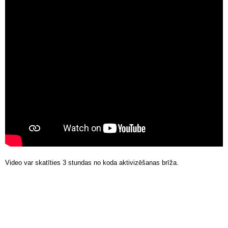
Video var skatīties 3 stundas no koda aktivizēšanas brīža.