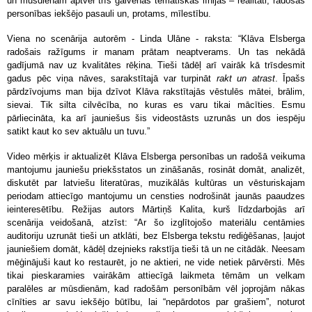
un mūsdienām aptver trīs galvenās tematiskās līnijas – realitāti, radošas
personības iekšējo pasauli un, protams, mīlestību.
Viena no scenārija autorēm - Linda Ulāne - raksta: “Klāva Elsberga
radošais ražīgums ir manam prātam neaptverams. Un tas nekādā
gadījumā nav uz kvalitātes rēķina. Tieši tādēļ arī vairāk kā trīsdesmit
gadus pēc viņa nāves, sarakstītajā var turpināt
rakt un atrast
. Īpašs
pārdzīvojums man bija dzīvot Klāva rakstītajās vēstulēs mātei, brālim,
sievai. Tik silta cilvēcība, no kuras es varu tikai mācīties. Esmu
pārliecināta, ka arī jauniešus šis videostāsts uzrunās un dos iespēju
satikt kaut ko sev aktuālu un tuvu.”
Video mērķis ir aktualizēt Klāva Elsberga personības un radošā veikuma
mantojumu jauniešu priekšstatos un zināšanās, rosināt domāt, analizēt,
diskutēt par latviešu literatūras, muzikālās kultūras un vēsturiskajam
periodam attiecīgo mantojumu un censties nodrošināt jaunās paaudzes
ieinteresētību. Režijas autors Mārtiņš Kalita, kurš līdzdarbojās arī
scenārija veidošanā, atzīst: “Ar šo izglītojošo materiālu centāmies
auditoriju uzrunāt tieši un atklāti, bez Elsberga tekstu rediģēšanas, ļaujot
jauniešiem domāt, kādēļ dzejnieks rakstīja tieši tā un ne citādāk. Neesam
mēģinājuši kaut ko restaurēt, jo ne aktieri, ne vide netiek pārvērsti. Mēs
tikai pieskaramies vairākām attiecīgā laikmeta tēmām un velkam
paralēles ar mūsdienām, kad radošām personībām vēl joprojām nākas
cīnīties ar savu iekšējo būtību, lai “nepārdotos par grašiem”, noturot