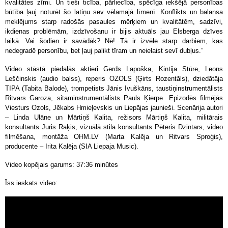
kvalitātes zīmi. Un tieši ticība, pārliecība, spēcīga iekšējā personības
būtība ļauj noturēt šo latiņu sev vēlamajā līmenī. Konflikts un balansa
meklējums starp radošās pasaules mērķiem un kvalitātēm, sadzīvi,
ikdienas problēmām, izdzīvošanu ir bijis aktuāls jau Elsberga dzīves
laikā. Vai šodien ir savādāk? Nē! Tā ir izvēle starp darbiem, kas
nedegradē personību, bet ļauj palikt tīram un neielaist sevī dubļus.”
Video stāstā piedalās aktieri Gerds Lapoška, Kintija Stūre, Leons
Leščinskis (audio balss), reperis OZOLS (Ģirts Rozentāls), dziedātāja
TIPA (Tabita Balode), trompetists Jānis Ivuškāns, taustiņinstrumentālists
Ritvars Garoza, sitaminstrumentālists Pauls Ķierpe. Epizodēs filmējās
Viesturs Ozols, Jēkabs Hmieļevskis un Liepājas jaunieši. Scenārija autori
– Linda Ulāne un Mārtiņš Kalita, režisors Mārtiņš Kalita, militārais
konsultants Juris Raķis, vizuālā stila konsultants Pēteris Dzintars, video
filmēšana, montāža OHM.LV (Marta Kalēja un Ritvars Sproģis),
producente – Irita Kalēja (SIA Liepaja Music).
Video kopējais garums: 37:36 minūtes
Īss ieskats video: