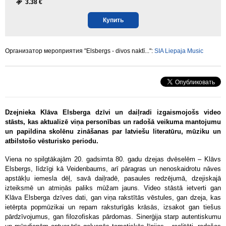
3.38 €
Купить
Организатор мероприятия "Elsbergs - divos naktī...":
SIA Liepaja Music
Dzejnieka Klāva Elsberga dzīvi un daiļradi izgaismojošs video
stāsts, k
as aktualizē viņa personības un radošā veikuma mantojumu
un papildina skolēnu zināšanas par latviešu literatūru, mūziku un
atbilstošo vēsturisko periodu.
Viena no spilgtākajām 20. gadsimta 80. gadu dzejas dvēselēm – Klāvs
Elsbergs, līdzīgi kā Veidenbaums, arī pāragras un nenoskaidrotu nāves
apstākļu iemesla dēļ, savā daiļradē, pasaules redzējumā, dzejiskajā
izteiksmē un atmiņās paliks mūžam jauns. Video stāstā ietverti gan
Klāva Elsberga dzīves dati, gan viņa rakstītās vēstules, gan dzeja, kas
ietērpta popmūzikai un repam raksturīgās krāsās, izsakot gan tiešus
pārdzīvojumus, gan filozofiskas pārdomas. Sinerģija starp autentiskumu