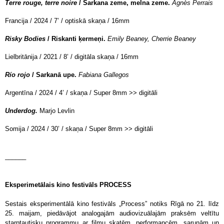
Terre rouge, terre noire
/ Sarkana zeme, melna zeme.
Agnès Perrais
Francija / 2024 / 7’ / optiskā skaņa / 16mm
Risky Bodies
/ Riskanti ķermeņi.
Emily Beaney, Cherrie Beaney
Lielbritānija / 2021 / 8’ / digitāla skaņa / 16mm
Río rojo
/
Sarkanā upe.
Fabiana Gallegos
Argentīna / 2024 / 4’ / skaņa / Super 8mm >> digitāli
Underdog.
Marjo Levlin
Somija / 2024 / 30’ / skaņa / Super 8mm >> digitāli
______
Eksperimetālais kino festivāls PROCESS
Sestais eksperimentālā kino festivāls „Process” notiks Rīgā no 21. līdz
25. maijam, piedāvājot analogajām audiovizuālajām praksēm veltītu
starptautisku programmu ar filmu skatēm, performancēm, sarunām un