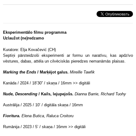
Eksperimentālo filmu programma
Uzlaužot (ne)redzamo
Kuratore: Elja Kovačević (CH)
Septiņi pārsteidzoši eksperimenti ar formu un naratīvu, kas apdzīvo
vēstures, dabas, attēla un cilvēciskās pieredzes nemanāmās plaisas.
Marking the Ends
/ Marķējot galus.
Mireille Tawfik
Kanāda / 2024 / 18’30” / skaņa / 16mm >> digitāli
Nude, Descending
/ Kails, lejupejošs.
Dianna Barrie, Richard Tuohy
Austrālija / 2025 / 10’ / digitāla skaņa / 16mm
Fioritura.
Elena Butica, Raluca Croitoru
Rumānija / 2023 / 5’ / skaņa / 16mm >> digitāli