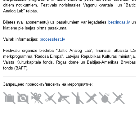
citiem notikumiem. Festivāls norisināsies Vagonu kvartālā un "Baltic
Analog Lab" telpās.
Biļetes (vai abonementu) uz pasākumiem var iegādāties
bezrindas.lv
un
klātienē pie ieejas pirms pasākuma.
Vairāk informācijas:
processfest.lv
Festivālu organizē biedrība “Baltic Analog Lab”, finansiāli atbalsta ES
mērķprogramma “Radošā Eiropa”, Latvijas Republikas Kultūras ministrija,
Valsts Kultūrkapitāla fonds, Rīgas dome un Baltijas-Amerikas Brīvības
fonds (BAFF).
Запрещено проносить/ввозить на мероприятие: