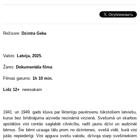
Režisore:
Dzintra Geka
Valsts:
Latvija, 2025.
Žanrs:
Dokumentāla filma
Filmas garums:
1h 10 min.
Lidz 12+
neiesakam
1941. un 1949. gads kļuva par liktenīgu pavērsienu tūkstošiem latviešu,
kurus bez brīdinājuma aizveda nezināmā virzienā. Svešumā un skarbos
apstākļos viņi centās saglabāt cilvēcību, radīt jaunu dzīvi un audzināt
bērnus. Šie bērni uzauga tālu prom no dzimtenes, svešā vidē, kurā viņi
jutās nepiederīgi. Viņi apguva svešu valodu, dzīvoja starp svešiniekiem