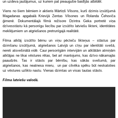
un uzdeva jautājumus, uz kuriem pat pieaugušie baidījās atbildēt.
Viens no šiem bērniem ir aktieris Mārtiņš Vilsons, kurš dzimis izsūtījumā
Magadanas apgabalā Krievijā Zentas Vilsones un Rolanda Čehoviča
ģimenē. Dokumentālajā filmā režisore Dzintra Geka portretē viņa
dzīvesstāstu kā personīgu liecību par izsūtīto latviešu likteni, identitātes
meklējumiem un atgriešanos pretrunīgajā realitātē.
Filma atklāj izsūtīto bērnu un viņu pēcteču likteņus – stāstus par
dzimšanu izsūtījumā, atgriešanos Latvijā un cīņu par identitāti svešā,
nereti atsvešinātā vidē. Caur personīgām intervijām un atklātām atmiņām
atklājas ne tikai vēstures rētas, bet arī mantojums, kas dzīvo nākamajās
paaudzēs. Tas ir stāsts par bērnību, kas sākās svešumā, par
atgriešanos, kas neatnesa mieru, un par cilvēka spēku būt neskatoties
uz vēstures uzlikto nastu. Vienas dzimtas un visas tautas stāsts.
Filma latviešu valodā.