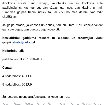
(konkrēts stāsts, kuru izdejo), akrobātika un arī konkrēta stila
papildinājums, kas var būt gan džezs, gan neo, gan klasika u. tml.
Skatuves grupas treniņi notiek tā, lai visu ko mēs darām, var rādīt
skatītājam.
Ja grupa strādā, ja cenšas un sanāk, tad jebkuram ir arī iespēja veidot
gan solo dejas, gan duetus, deju video utt.
Neskaidrību gadījumā rakstiet uz e-pastu un rezervējiet vietu
grupā:
skola@cirks.lv
!
Nodarbību laiki:
piektdienās plkst. 18.30-20.00
Cenas:
4 nodarbības: 45 EUR
8 nodarbības: 60 EUR
Запрещено проносить/ввозить на мероприятие: