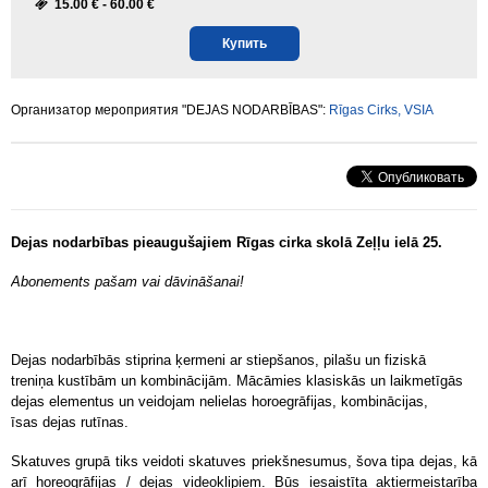
15.00 € -
60.00 €
Купить
Организатор мероприятия "DEJAS NODARBĪBAS":
Rīgas Cirks, VSIA
Dejas nodarbības pieaugušajiem Rīgas cirka skolā Zeļļu ielā 25.
Abonements pašam vai dāvināšanai!
Dejas nodarbībās stiprina ķermeni ar stiepšanos, pilašu un fiziskā
treniņa kustībām un kombinācijām. Mācāmies klasiskās un laikmetīgās
dejas elementus un veidojam nelielas horoegrāfijas, kombinācijas,
īsas dejas rutīnas.
Skatuves grupā tiks veidoti skatuves priekšnesumus, šova tipa dejas, kā
arī horeogrāfijas / dejas videoklipiem. Būs iesaistīta aktiermeistarība