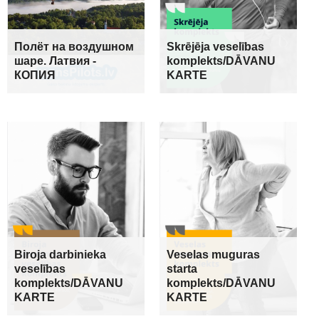
Полёт на воздушном
Skrējēja veselības
шаре. Латвия -
komplekts/DĀVANU
КОПИЯ
KARTE
Biroja darbinieka
Veselas muguras
veselības
starta
komplekts/DĀVANU
komplekts/DĀVANU
KARTE
KARTE