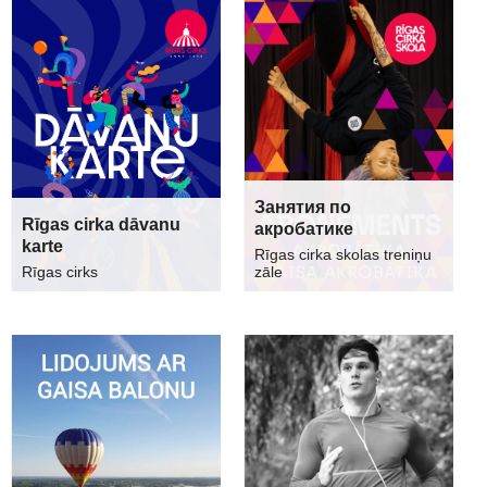
Занятия по
Rīgas cirka dāvanu
акробатике
karte
Rīgas cirka skolas treniņu
Rīgas cirks
zāle