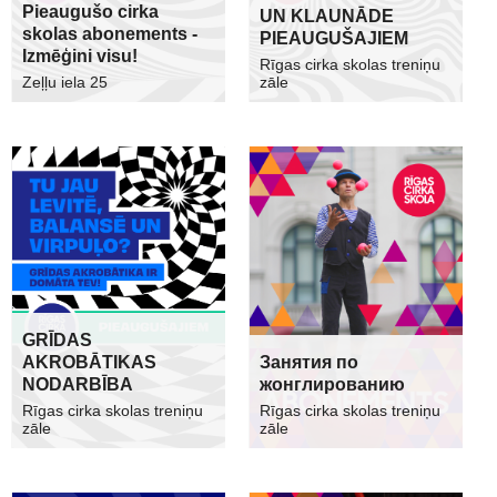
Pieaugušo cirka
UN KLAUNĀDE
skolas abonements -
PIEAUGUŠAJIEM
Izmēģini visu!
Rīgas cirka skolas treniņu
Zeļļu iela 25
zāle
GRĪDAS
AKROBĀTIKAS
Занятия по
NODARBĪBA
жонглированию
Rīgas cirka skolas treniņu
Rīgas cirka skolas treniņu
zāle
zāle