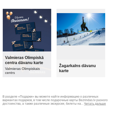
Valmieras Olimpiskā
centra dāvanu karte
Žagarkalns dāvanu
Valmieras Olimpiskais
karte
centrs
В разделе «Подарки» вы можете найти информацию о различных
вариантах подарков, в том числе подарочные карты Bezrindas.lv разного
достоинства, а также различные экскурсии, билеты на...
Читать дальше