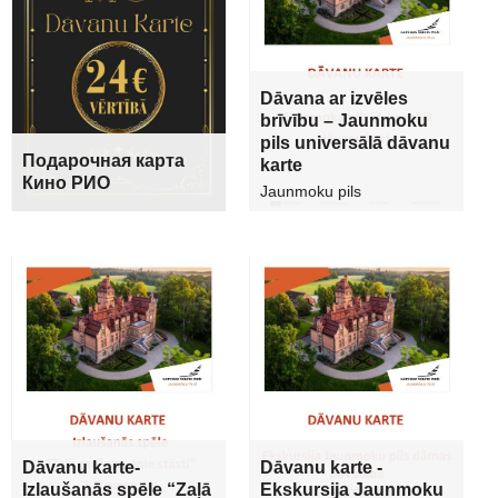
Dāvana ar izvēles
brīvību – Jaunmoku
pils universālā dāvanu
Подарочная карта
karte
Кино РИО
Jaunmoku pils
Dāvanu karte-
Dāvanu karte -
Izlaušanās spēle “Zaļā
Ekskursija Jaunmoku