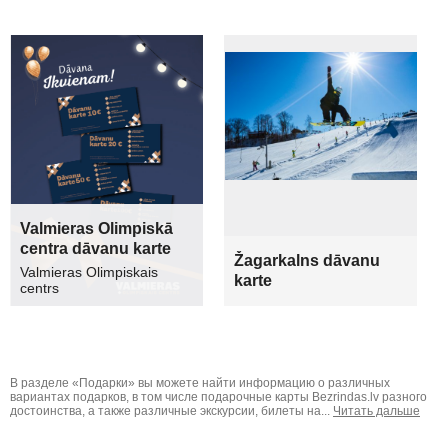
Valmieras Olimpiskā
centra dāvanu karte
Žagarkalns dāvanu
Valmieras Olimpiskais
karte
centrs
В разделе «Подарки» вы можете найти информацию о различных
вариантах подарков, в том числе подарочные карты Bezrindas.lv разного
достоинства, а также различные экскурсии, билеты на...
Читать дальше