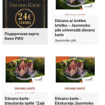
Dāvana ar izvēles
brīvību – Jaunmoku
pils universālā dāvanu
Подарочная карта
karte
Кино РИО
Jaunmoku pils
Dāvanu karte-
Dāvanu karte -
Izlaušanās spēle “Zaļā
Ekskursija Jaunmoku