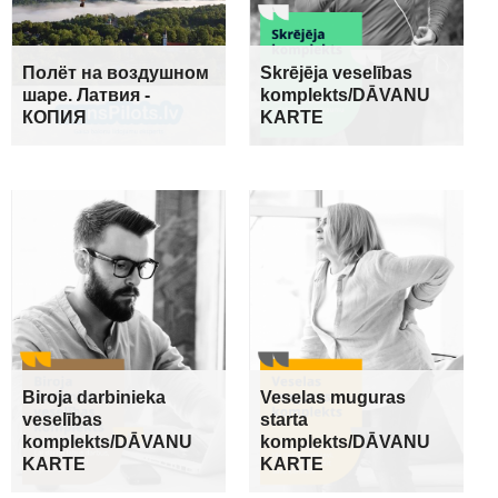
Полёт на воздушном
Skrējēja veselības
шаре. Латвия -
komplekts/DĀVANU
КОПИЯ
KARTE
Biroja darbinieka
Veselas muguras
veselības
starta
komplekts/DĀVANU
komplekts/DĀVANU
KARTE
KARTE