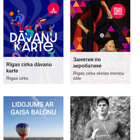
Занятия по
Rīgas cirka dāvanu
акробатике
karte
Rīgas cirka skolas treniņu
Rīgas cirks
zāle