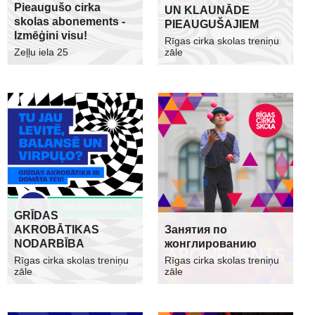
Pieaugušo cirka
UN KLAUNĀDE
skolas abonements -
PIEAUGUŠAJIEM
Izmēģini visu!
Rīgas cirka skolas treniņu
Zeļļu iela 25
zāle
GRĪDAS
AKROBĀTIKAS
Занятия по
NODARBĪBA
жонглированию
Rīgas cirka skolas treniņu
Rīgas cirka skolas treniņu
zāle
zāle