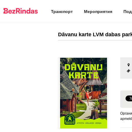
Транспорт
Мероприятия
Под
Dāvanu karte LVM dabas par
Органи
apmek