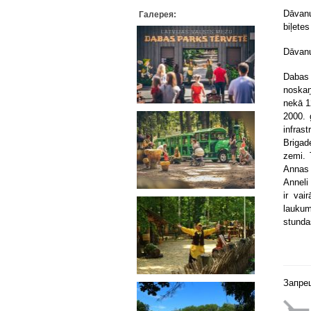
Dāvan
Галерея:
biļetes
Dāvanu
Dabas 
noskaņ
nekā 1
2000. 
infras
Brigad
zemi. 
Annas 
Anneli
ir vai
laukum
stunda
Запре