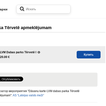
арки
ka Tērvetē apmeklējumam
LVM Dabas parks Tērvetē I
Купить
20.00 €
затор мероприятия "Dāvanu karte LVM dabas parka Tērvetē
lējumam":
AS “Latvijas valsts meži”