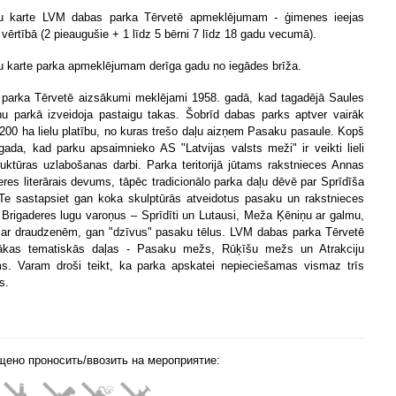
u karte LVM dabas parka Tērvetē apmeklējumam - ģimenes ieejas
 vērtībā (2 pieaugušie + 1 līdz 5 bērni 7 līdz 18 gadu vecumā).
 karte parka apmeklējumam derīga gadu no iegādes brīža.
parka Tērvetē aizsākumi meklējami 1958. gadā, kad tagadējā Saules
u parkā izveidoja pastaigu takas. Šobrīd dabas parks aptver vairāk
200 ha lielu platību, no kuras trešo daļu aizņem Pasaku pasaule. Kopš
gada, kad parku apsaimnieko AS "Latvijas valsts meži" ir veikti lieli
truktūras uzlabošanas darbi. Parka teritorijā jūtams rakstnieces Annas
eres literārais devums, tāpēc tradicionālo parka daļu dēvē par Sprīdīša
Te sastapsiet gan koka skulptūrās atveidotus pasaku un rakstnieces
Brigaderes lugu varoņus – Sprīdīti un Lutausi, Meža Ķēniņu ar galmu,
 ar draudzenēm, gan "dzīvus" pasaku tēlus. LVM dabas parka Tērvetē
rākas tematiskās daļas - Pasaku mežs, Rūķīšu mežs un Atrakciju
s. Varam droši teikt, ka parka apskatei nepieciešamas vismaz trīs
s.
щено проносить/ввозить на мероприятие: