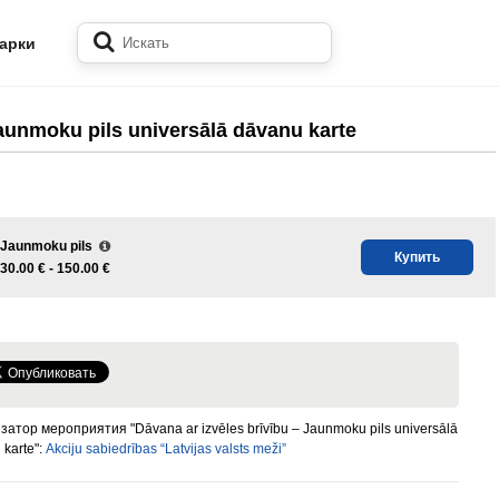
арки
Jaunmoku pils universālā dāvanu karte
Jaunmoku pils
Купить
30.00 € -
150.00 €
затор мероприятия "Dāvana ar izvēles brīvību – Jaunmoku pils universālā
 karte":
Akciju sabiedrības “Latvijas valsts meži”