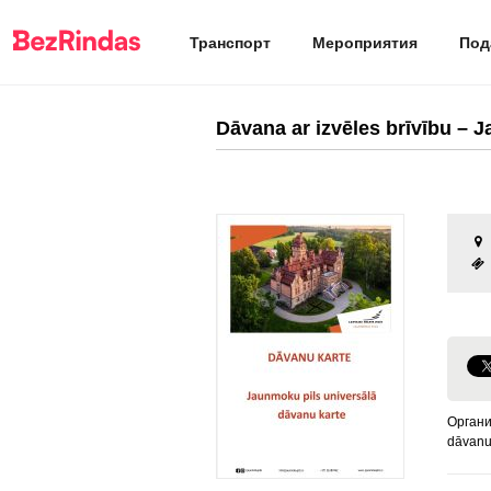
Транспорт
Мероприятия
Под
Dāvana ar izvēles brīvību – 
Органи
dāvanu