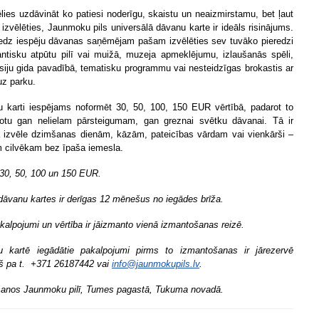
lies uzdāvināt ko patiesi noderīgu, skaistu un neaizmirstamu, bet ļaut
izvēlēties, Jaunmoku pils universālā dāvanu karte ir ideāls risinājums.
edz iespēju dāvanas saņēmējam pašam izvēlēties sev tuvāko pieredzi
ntisku atpūtu pilī vai muižā, muzeja apmeklējumu, izlaušanās spēli,
siju gida pavadībā, tematisku programmu vai nesteidzīgas brokastis ar
uz parku.
 karti iespējams noformēt 30, 50, 100, 150 EUR vērtībā, padarot to
otu gan nelielam pārsteigumam, gan greznai svētku dāvanai. Tā ir
ka izvēle dzimšanas dienām, kāzām, pateicības vārdam vai vienkārši –
 cilvēkam bez īpaša iemesla.
30, 50, 100 un 150 EUR.
dāvanu kartes ir derīgas 12 mēnešus no iegādes brīža.
akalpojumi un vērtība ir jāizmanto vienā izmantošanas reizē.
 kartē iegādātie pakalpojumi pirms to izmantošanas ir jārezervē
kš pa t. +371 26187442 vai
info@jaunmokupils.lv
.
šanos Jaunmoku pilī, Tumes pagastā, Tukuma novadā.