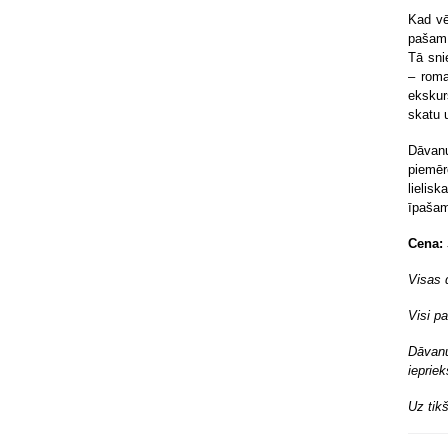
Kad vē
pašam 
Tā sni
– roma
ekskur
skatu 
Dāvanu
piemēr
lielis
īpašam
Cena:
Visas 
Visi p
Dāvanu
ieprie
Uz tik