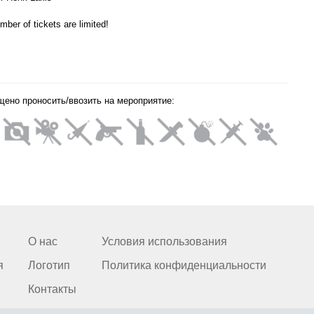
mber of tickets are limited!
щено проносить/ввозить на мероприятие:
О нас
Условия использования
я
Логотип
Политика конфиденциальности
Контакты