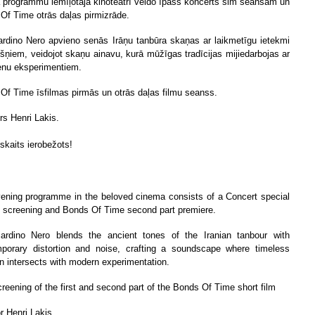
 programmu iemīļotajā kinoteātrī veido īpašs koncerts šim seansam un
Of Time otrās daļas pirmizrāde.
ardino Nero apvieno senās Irāņu tanbūra skaņas ar laikmetīgu ietekmi
kšņiem, veidojot skaņu ainavu, kurā mūžīgas tradīcijas mijiedarbojas ar
nu eksperimentiem.
Of Time īsfilmas pirmās un otrās daļas filmu seanss.
rs Henri Lakis.
 skaits ierobežots!
ening programme in the beloved cinema consists of a Concert special
is screening and Bonds Of Time second part premiere.
ardino Nero blends the ancient tones of the Iranian tanbour with
porary distortion and noise, crafting a soundscape where timeless
ion intersects with modern experimentation.
creening of the first and second part of the Bonds Of Time short film
r Henri Lakis