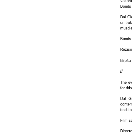
Vakara
Bonds 
Dal Gi
un tro
mūsdie
Bonds 
Režiso
Biļešu
//
The ev
for th
Dal Gi
contem
tradit
Film s
Directo