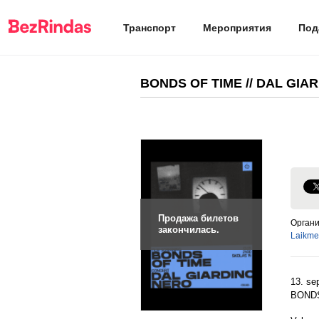
Транспорт
Мероприятия
Под
BONDS OF TIME // DAL GIA
Продажа билетов
Органи
закончилась.
Laikmet
13. se
BONDS