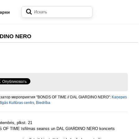
арки
RDINO NERO
затор мероприятия "BONDS OF TIME // DAL GIARDINO NERO":
Kaņepes
īgās Kultūras centrs, Biedrība
ptembris, plkst. 21
 OF TIME īsfilmas seanss un DAL GIARDINO NERO koncerts