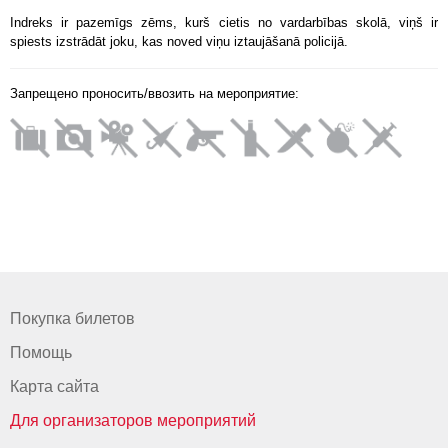
Indreks ir pazemīgs zēms, kurš cietis no vardarbības skolā, viņš ir
spiests izstrādāt joku, kas noved viņu iztaujāšanā policijā.
Запрещено проносить/ввозить на мероприятие:
Покупка билетов
Помощь
Карта сайта
Для организаторов мероприятий