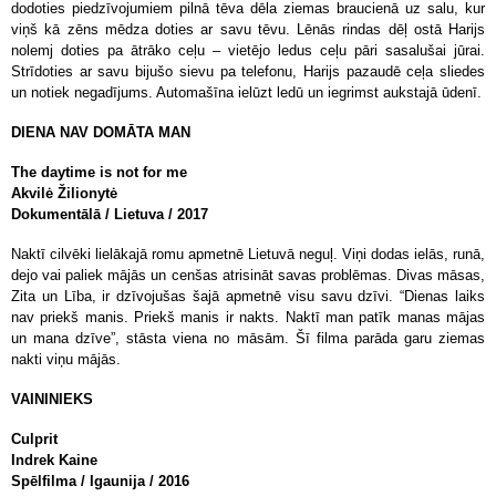
dodoties piedzīvojumiem pilnā tēva dēla ziemas braucienā uz salu, kur
viņš kā zēns mēdza doties ar savu tēvu. Lēnās rindas dēļ
ostā
Harijs
nolemj doties pa ātrāko ceļu – vietējo ledus ceļu pāri sasalušai jūrai.
Strīdoties ar
savu
bijušo sievu pa telefonu, Harijs pazaudē ceļa sliedes
un notiek negadījums. Automašīna ielūzt ledū un iegrimst aukstajā ūdenī.
DIENA NAV DOMĀTA MAN
The daytime is not for me
Akvilė
Žilionytė
Dokumentālā / Lietuva / 2017
Naktī cilvēki lielākajā romu apmetnē Lietuvā neguļ. Viņi dodas ielās, runā,
dejo vai paliek mājās un cenšas atrisināt savas problēmas. Divas māsas,
Zita un Lība, ir dzīvojušas šajā apmetnē visu savu dzīvi. “Dienas laiks
nav priekš manis. Priekš manis ir nakts. Naktī man patīk manas mājas
un mana dzīve”, stāsta viena no māsām. Šī filma parāda garu ziemas
nakti viņu mājās.
VAININIEKS
Culprit
Indrek
Kaine
Spēlfilma / Igaunija / 2016