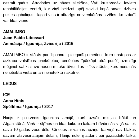
desmit gadus. Atrodoties uz nāves sliekšņa, Vyti krustvecāki ievieto
rehabilitācijas centrā, kur viņš beidzot spēj savilkt kopā savas dzīves
puzles gabaliņus. Tagad viss ir atkarīgs no vienkāršas izvēles, ko izdarīt
var tikai viens.
AMALIMBO
Juan Pablo
Libossart
Animācija / Igaunija, Zviedrija / 2016
AMALIMBO ir stāsts par Tipuanu - piecgadīgu meiteni, kura sastopas ar
aizkapa valstības priekštelpu, cenšoties "pārkāpt otrā pusē", izmisīgi
mēģinot satikt savu nesen mirušo tēvu. Tas ir īss stāsts, kurš norisinās
nenoteiktā vietā un arī nenoteiktā nākotnē.
LEDUS
ICE
Anna
Hints
Spēlfilma / Igaunija / 2017
Harijs ir pulkvedis Igaunijas armijā, kurš uzsāk misijas Irākā un
Afganistānā. Viņš ir šķīries un tikai laiku pa laikam brīvdienās viņš satiek
savu 10
gadus veco
dēlu. Cīnoties ar vainas apziņu, ka viņš nav blakus
savam atsvešinātajam dēlam, Harijs nolemj atdarīt par pazaudēto laiku,