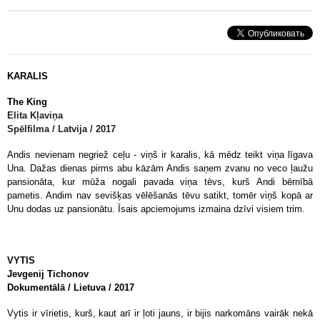
KARALIS
The King
Elita
Kļaviņa
Spēlfilma / Latvija / 2017
Andis nevienam negriež ceļu - viņš ir karalis, kā mēdz teikt viņa līgava
Una. Dažas dienas pirms abu kāzām Andis saņem zvanu no veco ļaužu
pansionāta, kur mūža nogali pavada viņa tēvs, kurš Andi bērnībā
pametis. Andim nav sevišķas vēlēšanās tēvu satikt, tomēr viņš kopā ar
Unu dodas uz pansionātu. Īsais apciemojums izmaina dzīvi visiem trim.
VYTIS
Jevgenij
Tichonov
Dokumentālā / Lietuva / 2017
Vytis ir vīrietis, kurš,
kaut arī ir ļoti jauns
, ir bijis narkomāns vairāk nekā