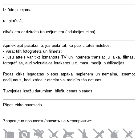
Izrāde pieejama:
ratiņkrēslā,
cilvēkiem ar dzirdes traucējumiem (indukcijas cilpa)
Apmeklējot pasākumu, jūs piekrītat, ka publicitātes nolūkos:
• varat tikt fotografēts un filmēts;
• jūsu attēls var tikt izmantots TV un interneta translāciju laikā, filmās,
fotogrāfijās, audiovizuālajos ierakstos u.c. masu mediju publikācijās.
Rīgas cirks iegādātās biļetes atpakaļ nepieņem un nemaina, izņemot
gadījumus, kad izrāde ir atcelta vai mainīts tās datums.
Tuvojoties izrāžu datumiem, biļešu cenas pieaugs.
Rīgas cirka pavasaris
Запрещено проносить/ввозить на мероприятие: