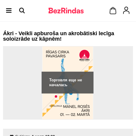
Ákri - Veikli apburoša un akrobātiski lecīga
soloizrāde uz kāpnēm!
Торговля еще не
началась