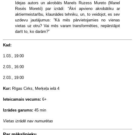
Idejas autors un akrobāts Manels Ruzess Mureto (Manel
Rosés Moretó) par izrādi: “Ákri apvieno akrobātiku ar
aktiermeistarību, klaunādes tehniku, un, to veidojot, es sev
uzdevu jautājumus: “Kā mēs pārvietojamies no vienas
vietas uz otru? Vai mēs varam transformēties, nepārstājot
darīt to, ko darām?”
Kad:
1.03., 19:00
2.03., 16:00
2.03., 19:00
Kur:
Rīgas Cirks, Merķeļa ielā 4
Ieteicamais vecums:
6+
Izrādes garums:
45 min
Vietas izrādē nav numurētas
Par mākslinieku