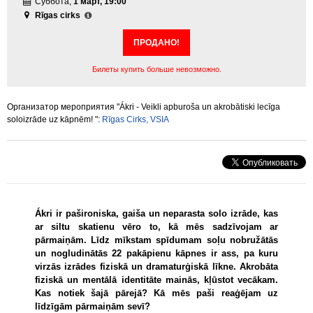
Суббота,
1 март, 19:00
Rīgas cirks
ПРОДАНО!
Билеты купить больше невозможно.
Организатор мероприятия "Ákri - Veikli apburoša un akrobātiski lecīga
soloizrāde uz kāpnēm! ":
Rīgas Cirks, VSIA
Ákri ir pašironiska, gaiša un neparasta solo izrāde, kas
ar siltu skatienu vēro to, kā mēs sadzīvojam ar
pārmaiņām. Līdz mīkstam spīdumam soļu nobružātās
un nogludinātās 22 pakāpienu kāpnes ir ass, pa kuru
virzās izrādes fiziskā un dramaturģiskā līkne. Akrobāta
fiziskā un mentālā identitāte mainās, kļūstot vecākam.
Kas notiek šajā pārejā? Kā mēs paši reaģējam uz
līdzīgām pārmaiņām sevī?