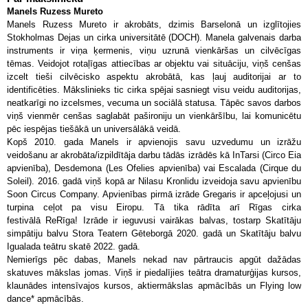
Manels Ruzess Mureto
Manels Ruzess Mureto ir akrobāts, dzimis Barselonā un izglītojies
Stokholmas Dejas un cirka universitātē (DOCH). Manela galvenais darba
instruments ir viņa ķermenis, viņu uzrunā vienkāršas un cilvēcīgas
tēmas. Veidojot rotaļīgas attiecības ar objektu vai situāciju, viņš cenšas
izcelt tieši cilvēcisko aspektu akrobātā, kas ļauj auditorijai ar to
identificēties. Mākslinieks tic cirka spējai sasniegt visu veidu auditorijas,
neatkarīgi no izcelsmes, vecuma un sociālā statusa. Tāpēc savos darbos
viņš vienmēr cenšas saglabāt pašironiju un vienkāršību, lai komunicētu
pēc iespējas tiešākā un universālākā veidā.
Kopš 2010. gada Manels ir apvienojis savu uzvedumu un izrāžu
veidošanu ar akrobāta/izpildītāja darbu tādās izrādēs kā InTarsi (Circo Eia
apvienība), Desdemona (Les Ofelies apvienība) vai Escalada (Cirque du
Soleil). 2016. gadā viņš kopā ar Nilasu Kronlidu izveidoja savu apvienību
Soon Circus Company. Apvienības pirmā izrāde Gregaris ir apceļojusi un
turpina ceļot pa visu Eiropu. Tā tika rādīta arī Rīgas cirka
festivālā
ReRīga!
Izrāde ir ieguvusi vairākas balvas, tostarp Skatītāju
simpātiju balvu Stora Teatern Gēteborgā 2020. gadā un Skatītāju balvu
Igualada teātru skatē 2022. gadā.
Nemierīgs pēc dabas, Manels nekad nav pārtraucis apgūt dažādas
skatuves mākslas jomas. Viņš ir piedalījies teātra dramaturģijas kursos,
klaunādes intensīvajos kursos, aktiermākslas apmācībās un Flying low
dance* apmācībās.