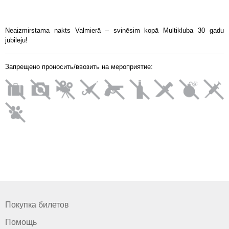
Neaizmirstama nakts Valmierā – svinēsim kopā Multikluba 30 gadu
jubileju!
Запрещено проносить/ввозить на мероприятие:
Покупка билетов
Помощь