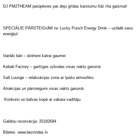
DJ PM2THEAM parūpēsies par deju grīdas karstumu līdz rīta gaismai!
SPECIĀLIE PĀRSTEIGUMI no Lucky Punch Energy Drink – uzlādē savu
enerģiju!
Vairāki bāri – dzērieni katrai gaumei
Kebab Factory – garšīgas uzkodas visas nakts garumā
Salt Lounge – relaksācijas zona ar īpašu atmosfēru
Atrakcijas un pārsteigumi visas nakts garumā
Konkursi un balvas kopā ar vakara vadītāju
Galdiņu rezervācija: 25182694
Biļetes: www.bezrindas.lv