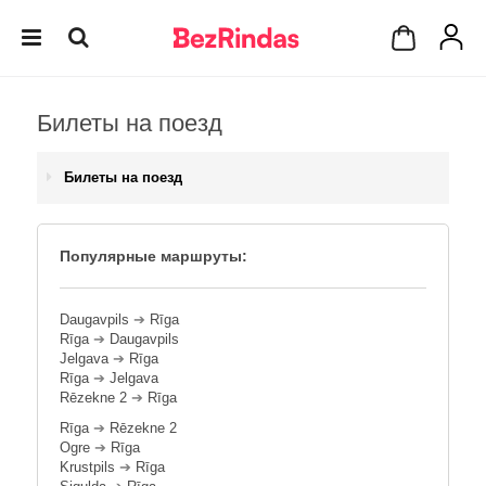
Билеты на поезд
Билеты на поезд
Популярные маршруты:
Daugavpils
➔
Rīga
Rīga
➔
Daugavpils
Jelgava
➔
Rīga
Rīga
➔
Jelgava
Rēzekne 2
➔
Rīga
Rīga
➔
Rēzekne 2
Ogre
➔
Rīga
Krustpils
➔
Rīga