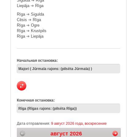
Sigulda
➔
Rīga
Liepāja
➔
Rīga
Rīga
➔
Sigulda
Cēsis
➔
Rīga
Rīga
➔
Ogre
Rīga
➔
Krustpils
Rīga
➔
Liepāja
Начальная остановка:
Конечная остановка:
Дата отправления:
9 август 2026 года, воскресение
август 2026