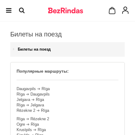
Билеты на поезд
Билеты на поезд
Популярные маршруты:
Daugavpils
➔
Rīga
Rīga
➔
Daugavpils
Jelgava
➔
Rīga
Rīga
➔
Jelgava
Rēzekne 2
➔
Rīga
Rīga
➔
Rēzekne 2
Ogre
➔
Rīga
Krustpils
➔
Rīga