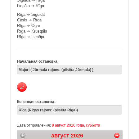
Sigulda
➔
Rīga
Liepāja
➔
Rīga
Rīga
➔
Sigulda
Cēsis
➔
Rīga
Rīga
➔
Ogre
Rīga
➔
Krustpils
Rīga
➔
Liepāja
Начальная остановка:
Конечная остановка:
Дата отправления:
8 август 2026 года, суббота
август 2026