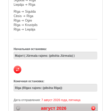
Sigulda
➔
Rīga
Liepāja
➔
Rīga
Rīga
➔
Sigulda
Cēsis
➔
Rīga
Rīga
➔
Ogre
Rīga
➔
Krustpils
Rīga
➔
Liepāja
Начальная остановка:
Конечная остановка:
Дата отправления:
7 август 2026 года, пятница
август 2026