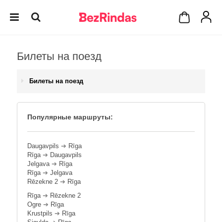
Билеты на поезд
Билеты на поезд
Популярные маршруты:
Daugavpils
➔
Rīga
Rīga
➔
Daugavpils
Jelgava
➔
Rīga
Rīga
➔
Jelgava
Rēzekne 2
➔
Rīga
Rīga
➔
Rēzekne 2
Ogre
➔
Rīga
Krustpils
➔
Rīga