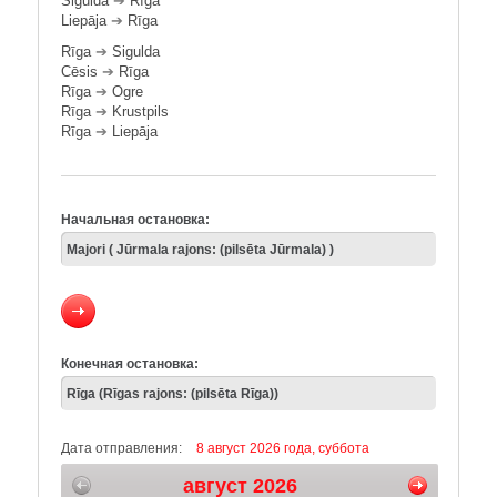
Sigulda
➔
Rīga
Liepāja
➔
Rīga
Rīga
➔
Sigulda
Cēsis
➔
Rīga
Rīga
➔
Ogre
Rīga
➔
Krustpils
Rīga
➔
Liepāja
Начальная остановка:
Конечная остановка:
Дата отправления:
8 август 2026 года, суббота
август 2026