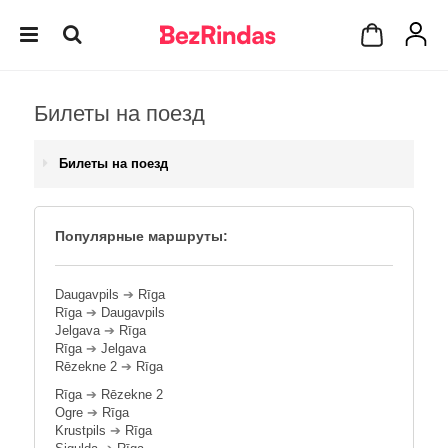
Билеты на поезд
Билеты на поезд
Популярные маршруты:
Daugavpils
➔
Rīga
Rīga
➔
Daugavpils
Jelgava
➔
Rīga
Rīga
➔
Jelgava
Rēzekne 2
➔
Rīga
Rīga
➔
Rēzekne 2
Ogre
➔
Rīga
Krustpils
➔
Rīga