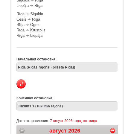
Sigulda
➔
Rīga
Liepāja
➔
Rīga
Rīga
➔
Sigulda
Cēsis
➔
Rīga
Rīga
➔
Ogre
Rīga
➔
Krustpils
Rīga
➔
Liepāja
Начальная остановка:
Конечная остановка:
Дата отправления:
7 август 2026 года, пятница
август 2026