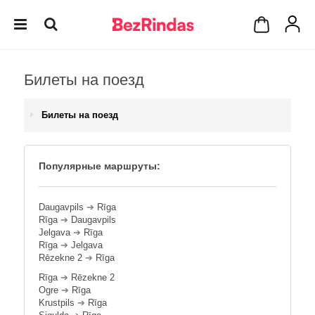
Билеты на поезд
Билеты на поезд
Популярные маршруты:
Daugavpils
➔
Rīga
Rīga
➔
Daugavpils
Jelgava
➔
Rīga
Rīga
➔
Jelgava
Rēzekne 2
➔
Rīga
Rīga
➔
Rēzekne 2
Ogre
➔
Rīga
Krustpils
➔
Rīga