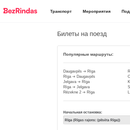
Транспорт
Мероприятия
Под
Билеты на поезд
Популярные маршруты:
Daugavpils
➔
Rīga
R
Rīga
➔
Daugavpils
O
Jelgava
➔
Rīga
K
Rīga
➔
Jelgava
S
Rēzekne 2
➔
Rīga
L
Начальная остановка: