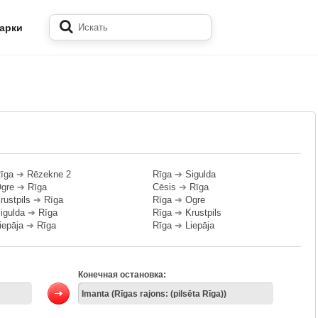
арки
īga
➔
Rēzekne 2
Rīga
➔
Sigulda
gre
➔
Rīga
Cēsis
➔
Rīga
rustpils
➔
Rīga
Rīga
➔
Ogre
igulda
➔
Rīga
Rīga
➔
Krustpils
iepāja
➔
Rīga
Rīga
➔
Liepāja
Конечная остановка: