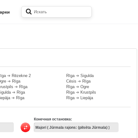
арки
īga
➔
Rēzekne 2
Rīga
➔
Sigulda
gre
➔
Rīga
Cēsis
➔
Rīga
rustpils
➔
Rīga
Rīga
➔
Ogre
igulda
➔
Rīga
Rīga
➔
Krustpils
iepāja
➔
Rīga
Rīga
➔
Liepāja
Конечная остановка: