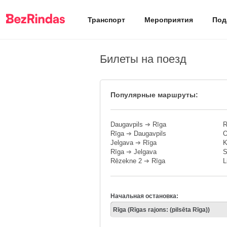
Транспорт
Мероприятия
Под
Билеты на поезд
Популярные маршруты:
Daugavpils
➔
Rīga
R
Rīga
➔
Daugavpils
O
Jelgava
➔
Rīga
K
Rīga
➔
Jelgava
S
Rēzekne 2
➔
Rīga
L
Начальная остановка: