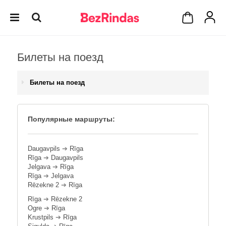
Билеты на поезд
Билеты на поезд
Популярные маршруты:
Daugavpils
➔
Rīga
Rīga
➔
Daugavpils
Jelgava
➔
Rīga
Rīga
➔
Jelgava
Rēzekne 2
➔
Rīga
Rīga
➔
Rēzekne 2
Ogre
➔
Rīga
Krustpils
➔
Rīga