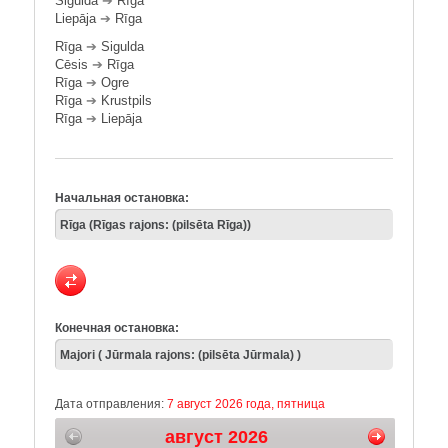
Sigulda
➔
Rīga
Liepāja
➔
Rīga
Rīga
➔
Sigulda
Cēsis
➔
Rīga
Rīga
➔
Ogre
Rīga
➔
Krustpils
Rīga
➔
Liepāja
Начальная остановка:
Конечная остановка:
Дата отправления:
7 август 2026 года, пятница
август 2026