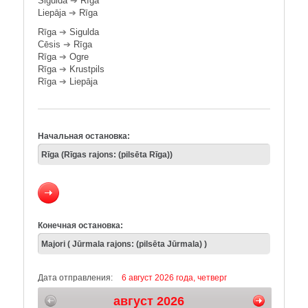
Sigulda
➔
Rīga
Liepāja
➔
Rīga
Rīga
➔
Sigulda
Cēsis
➔
Rīga
Rīga
➔
Ogre
Rīga
➔
Krustpils
Rīga
➔
Liepāja
Начальная остановка:
Конечная остановка:
Дата отправления:
6 август 2026 года, четверг
август 2026