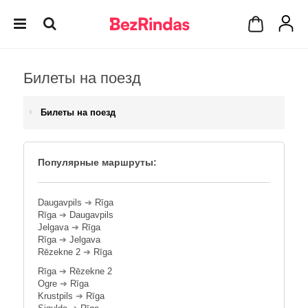
Билеты на поезд
Билеты на поезд
Популярные маршруты:
Daugavpils
➔
Rīga
Rīga
➔
Daugavpils
Jelgava
➔
Rīga
Rīga
➔
Jelgava
Rēzekne 2
➔
Rīga
Rīga
➔
Rēzekne 2
Ogre
➔
Rīga
Krustpils
➔
Rīga