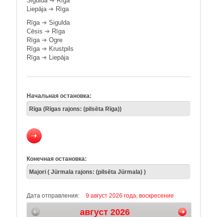
Sigulda
➔
Rīga
Liepāja
➔
Rīga
Rīga
➔
Sigulda
Cēsis
➔
Rīga
Rīga
➔
Ogre
Rīga
➔
Krustpils
Rīga
➔
Liepāja
Начальная остановка:
Конечная остановка:
Дата отправления:
9 август 2026 года, воскресение
август 2026