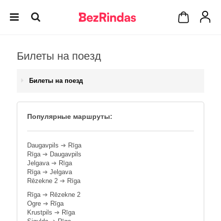
Билеты на поезд
Билеты на поезд
Популярные маршруты:
Daugavpils
➔
Rīga
Rīga
➔
Daugavpils
Jelgava
➔
Rīga
Rīga
➔
Jelgava
Rēzekne 2
➔
Rīga
Rīga
➔
Rēzekne 2
Ogre
➔
Rīga
Krustpils
➔
Rīga