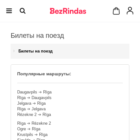
Билеты на поезд
Билеты на поезд
Популярные маршруты:
Daugavpils
➔
Rīga
Rīga
➔
Daugavpils
Jelgava
➔
Rīga
Rīga
➔
Jelgava
Rēzekne 2
➔
Rīga
Rīga
➔
Rēzekne 2
Ogre
➔
Rīga
Krustpils
➔
Rīga