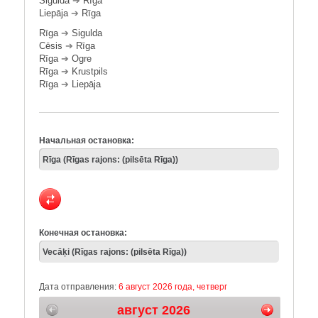
Sigulda
➔
Rīga
Liepāja
➔
Rīga
Rīga
➔
Sigulda
Cēsis
➔
Rīga
Rīga
➔
Ogre
Rīga
➔
Krustpils
Rīga
➔
Liepāja
Начальная остановка:
Конечная остановка:
Дата отправления:
6 август 2026 года, четверг
август 2026