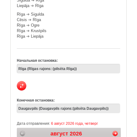
Sigulda
➔
Rīga
Liepāja
➔
Rīga
Rīga
➔
Sigulda
Cēsis
➔
Rīga
Rīga
➔
Ogre
Rīga
➔
Krustpils
Rīga
➔
Liepāja
Начальная остановка:
Конечная остановка:
Дата отправления:
6 август 2026 года, четверг
август 2026