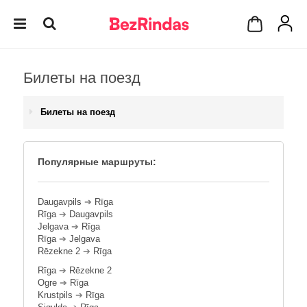
Билеты на поезд
Билеты на поезд
Популярные маршруты:
Daugavpils
➔
Rīga
Rīga
➔
Daugavpils
Jelgava
➔
Rīga
Rīga
➔
Jelgava
Rēzekne 2
➔
Rīga
Rīga
➔
Rēzekne 2
Ogre
➔
Rīga
Krustpils
➔
Rīga