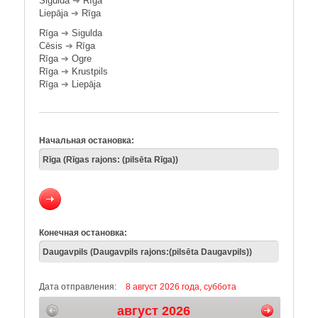
Sigulda
➔
Rīga
Liepāja
➔
Rīga
Rīga
➔
Sigulda
Cēsis
➔
Rīga
Rīga
➔
Ogre
Rīga
➔
Krustpils
Rīga
➔
Liepāja
Начальная остановка:
Конечная остановка:
Дата отправления:
8 август 2026 года, суббота
август 2026