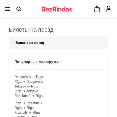
Билеты на поезд
Билеты на поезд
Популярные маршруты:
Daugavpils
➔
Rīga
Rīga
➔
Daugavpils
Jelgava
➔
Rīga
Rīga
➔
Jelgava
Rēzekne 2
➔
Rīga
Rīga
➔
Rēzekne 2
Ogre
➔
Rīga
Krustpils
➔
Rīga