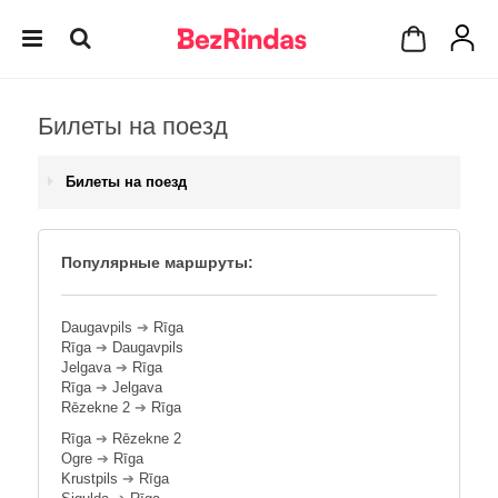
Билеты на поезд
Билеты на поезд
Популярные маршруты:
Daugavpils
➔
Rīga
Rīga
➔
Daugavpils
Jelgava
➔
Rīga
Rīga
➔
Jelgava
Rēzekne 2
➔
Rīga
Rīga
➔
Rēzekne 2
Ogre
➔
Rīga
Krustpils
➔
Rīga