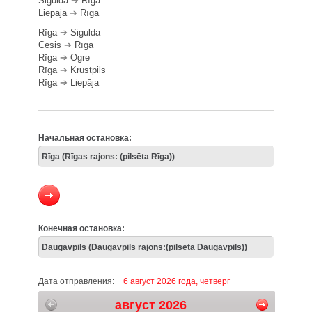
Sigulda
➔
Rīga
Liepāja
➔
Rīga
Rīga
➔
Sigulda
Cēsis
➔
Rīga
Rīga
➔
Ogre
Rīga
➔
Krustpils
Rīga
➔
Liepāja
Начальная остановка:
Конечная остановка:
Дата отправления:
6 август 2026 года, четверг
август 2026