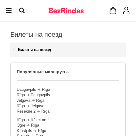
Билеты на поезд
Билеты на поезд
Популярные маршруты:
Daugavpils
➔
Rīga
Rīga
➔
Daugavpils
Jelgava
➔
Rīga
Rīga
➔
Jelgava
Rēzekne 2
➔
Rīga
Rīga
➔
Rēzekne 2
Ogre
➔
Rīga
Krustpils
➔
Rīga