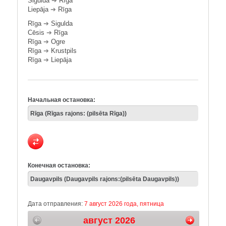
Sigulda
➔
Rīga
Liepāja
➔
Rīga
Rīga
➔
Sigulda
Cēsis
➔
Rīga
Rīga
➔
Ogre
Rīga
➔
Krustpils
Rīga
➔
Liepāja
Начальная остановка:
Конечная остановка:
Дата отправления:
7 август 2026 года, пятница
август 2026