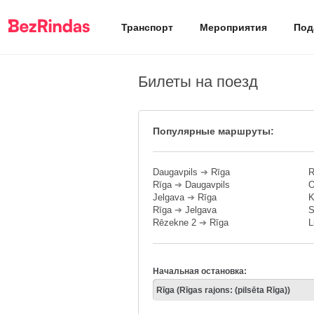
Транспорт
Мероприятия
Под
Билеты на поезд
Популярные маршруты:
Daugavpils
➔
Rīga
R
Rīga
➔
Daugavpils
O
Jelgava
➔
Rīga
K
Rīga
➔
Jelgava
S
Rēzekne 2
➔
Rīga
L
Начальная остановка: