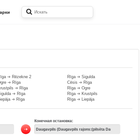
арки
īga
➔
Rēzekne 2
Rīga
➔
Sigulda
gre
➔
Rīga
Cēsis
➔
Rīga
rustpils
➔
Rīga
Rīga
➔
Ogre
igulda
➔
Rīga
Rīga
➔
Krustpils
iepāja
➔
Rīga
Rīga
➔
Liepāja
Конечная остановка: