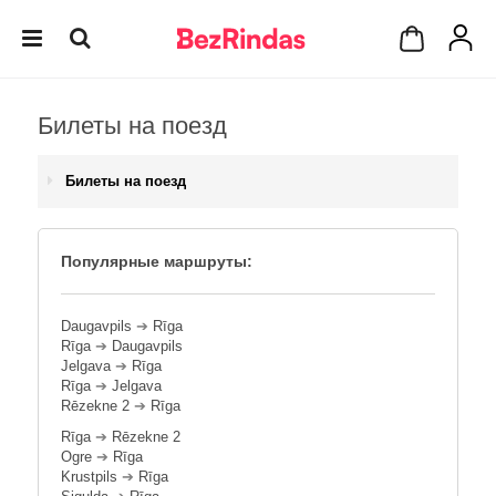
Билеты на поезд
Билеты на поезд
Популярные маршруты:
Daugavpils
➔
Rīga
Rīga
➔
Daugavpils
Jelgava
➔
Rīga
Rīga
➔
Jelgava
Rēzekne 2
➔
Rīga
Rīga
➔
Rēzekne 2
Ogre
➔
Rīga
Krustpils
➔
Rīga