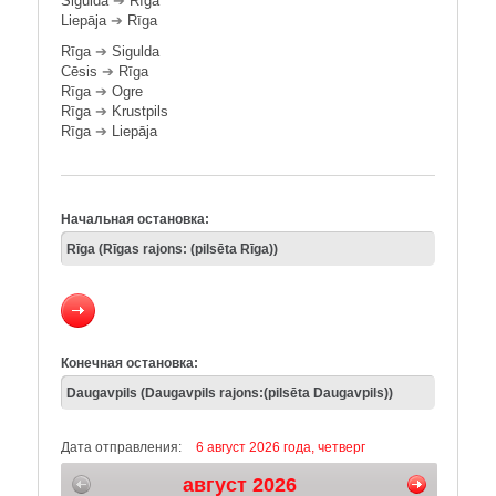
Sigulda
➔
Rīga
Liepāja
➔
Rīga
Rīga
➔
Sigulda
Cēsis
➔
Rīga
Rīga
➔
Ogre
Rīga
➔
Krustpils
Rīga
➔
Liepāja
Начальная остановка:
Конечная остановка:
Дата отправления:
6 август 2026 года, четверг
август 2026