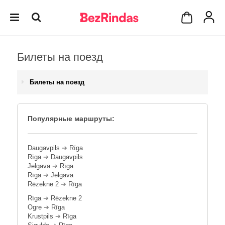
Билеты на поезд
Билеты на поезд
Популярные маршруты:
Daugavpils
➔
Rīga
Rīga
➔
Daugavpils
Jelgava
➔
Rīga
Rīga
➔
Jelgava
Rēzekne 2
➔
Rīga
Rīga
➔
Rēzekne 2
Ogre
➔
Rīga
Krustpils
➔
Rīga