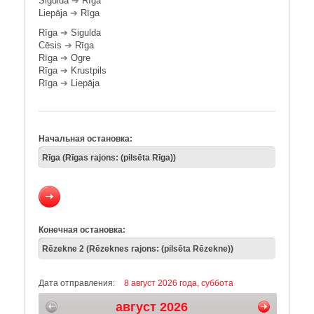
Sigulda
➔
Rīga
Liepāja
➔
Rīga
Rīga
➔
Sigulda
Cēsis
➔
Rīga
Rīga
➔
Ogre
Rīga
➔
Krustpils
Rīga
➔
Liepāja
Начальная остановка:
Конечная остановка:
Дата отправления:
8 август 2026 года, суббота
август 2026