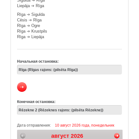
Sigulda
➔
Rīga
Liepāja
➔
Rīga
Rīga
➔
Sigulda
Cēsis
➔
Rīga
Rīga
➔
Ogre
Rīga
➔
Krustpils
Rīga
➔
Liepāja
Начальная остановка:
Конечная остановка:
Дата отправления:
10 август 2026 года, понедельник
август 2026