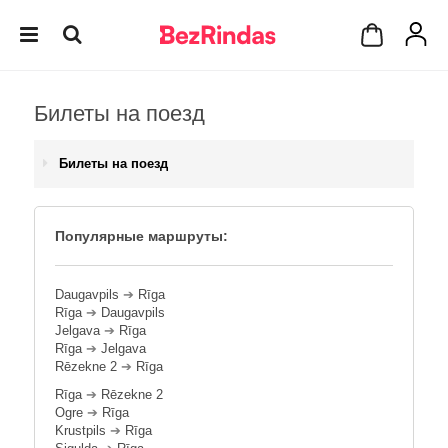
Билеты на поезд
Билеты на поезд
Популярные маршруты:
Daugavpils
➔
Rīga
Rīga
➔
Daugavpils
Jelgava
➔
Rīga
Rīga
➔
Jelgava
Rēzekne 2
➔
Rīga
Rīga
➔
Rēzekne 2
Ogre
➔
Rīga
Krustpils
➔
Rīga